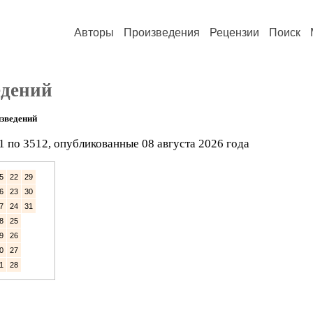
Авторы
Произведения
Рецензии
Поиск
едений
зведений
1 по 3512, опубликованные 08 августа 2026 года
5
22
29
6
23
30
7
24
31
8
25
9
26
0
27
1
28