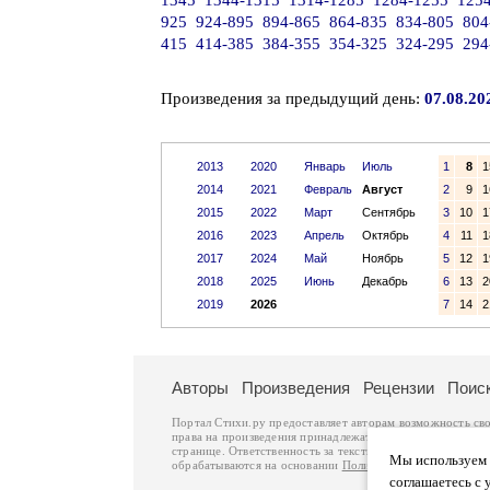
1345
1344-1315
1314-1285
1284-1255
125
925
924-895
894-865
864-835
834-805
804
415
414-385
384-355
354-325
324-295
294
Произведения за предыдущий день:
07.08.20
2013
2020
Январь
Июль
1
8
1
2014
2021
Февраль
Август
2
9
1
2015
2022
Март
Сентябрь
3
10
1
2016
2023
Апрель
Октябрь
4
11
1
2017
2024
Май
Ноябрь
5
12
1
2018
2025
Июнь
Декабрь
6
13
2
2019
2026
7
14
2
Авторы
Произведения
Рецензии
Поис
Портал Стихи.ру предоставляет авторам возможность св
права на произведения принадлежат авторам и охраняют
странице. Ответственность за тексты произведений авто
Мы используем ф
обрабатываются на основании
Политики обработки перс
соглашаетесь с 