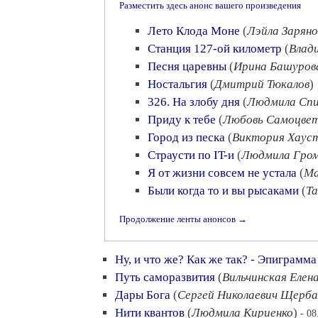
Разместить здесь анонс вашего произведения
Лето Клода Моне
(
Лэйла Заряно
Станция 127-ой километр
(
Влад
Песня царевны
(
Ирина Башуров
Ностальгия
(
Дмитрий Тюкалов
)
326. На злобу дня
(
Людмила Спи
Приду к тебе
(
Любовь Самоцве
Город из песка
(
Виктория Хаус
Страусти по IT-и
(
Людмила Гром
Я от жизни совсем не устала
(
Ма
Были когда то и вы рысаками
(
Та
Продолжение ленты анонсов →
Ну, и что же? Как же так? - Эпиграмма
Путь саморазвития
(
Вильчинская Елен
Дары Бога
(
Сергей Николаевич Щерба
Нити квантов
(
Людмила Кириенко
)
- 08