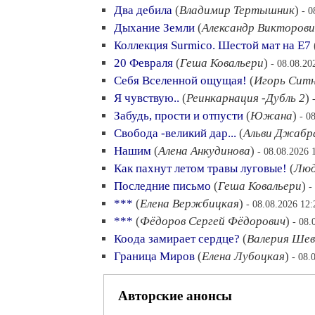
Два дебила
(
Владимир Тертышник
)
- 0
Дыхание Земли
(
Александр Викторов
Коллекция Surmico. Шестой мат на Е7
20 Февраля
(
Геша Ковальери
)
- 08.08.20
Себя Вселенной ощущая!
(
Игорь Сит
Я чувствую..
(
Реинкарнация -Дубль 2
)
Забудь, прости и отпусти
(
Южана
)
- 0
Свобода -великий дар...
(
Альви Джабр
Нашим
(
Алена Анкудинова
)
- 08.08.2026 
Как пахнут летом травы луговые!
(
Люд
Последние письмо
(
Геша Ковальери
)
-
***
(
Елена Вержбицкая
)
- 08.08.2026 12:
***
(
Фёдоров Сергей Фёдорович
)
- 08.
Коода замирает сердце?
(
Валерия Шев
Граница Миров
(
Елена Лубоцкая
)
- 08.
Авторские анонсы