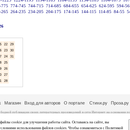
4-1225
1224-1195
1194-1165
1164-1135
1134-1105
1104-1075
107
-775
774-745
744-715
714-685
684-655
654-625
624-595
594-56
-265
264-235
234-205
204-175
174-145
144-115
114-85
84-55
5
26
5
22
29
6
23
30
7
24
31
8
25
9
26
0
27
1
28
к
Магазин
Вход для авторов
О портале
Стихи.ру
Проза.ру
ободной публикации своих литературных произведений в сети Интернет на основании
п
ся
законом
. Перепечатка произведений возможна только с согласия его автора, к котором
ры несут самостоятельно на основании
правил публикации
и
законодательства Российско
айлы cookie для улучшения работы сайта. Оставаясь на сайте, вы
ональных данных
. Вы также можете посмотреть более подробную
информацию о портал
условиями использования файлов cookies. Чтобы ознакомиться с Политикой