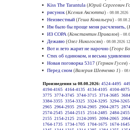
Kiss The Tarantula
(
Юрий Сергеевич Г
рисунок
(
Ксения Аксютта
)
- 08.08.2026 
Неизвестный
(
Геша Ковальери
)
- 08.08.
Им было бы проще меня расчленить,
(
ИЗ СОРА
(
Константин Привалов
)
- 08.
Дежавю
(
Олег Никогосян
)
- 08.08.2026 1
Вот и лето жарит не нарочно
(
Георг Б
Стих об одиноком, и весьма удивленн
Новая поговорка 5317
(
Герман Гусев
)
Перед сном
(
Валерия Шевченко 1
)
- 08
Произведения за 08.08.2026:
4524-4495
44
4194-4165
4164-4135
4134-4105
4104-4075
3775
3774-3745
3744-3715
3714-3685
368
3384-3355
3354-3325
3324-3295
3294-3265
2965
2964-2935
2934-2905
2904-2875
287
2574-2545
2544-2515
2514-2485
2484-2455
2155
2154-2125
2124-2095
2094-2065
206
1764-1735
1734-1705
1704-1675
1674-1645