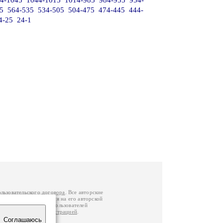
4-1045
1044-1015
1014-985
984-955
954-
5
564-535
534-505
504-475
474-445
444-
4-25
24-1
ользовательского договора
. Все авторские
у вы можете обратиться на его авторской
й Федерации
. Данные пользователей
е
и
связаться с администрацией
.
Соглашаюсь