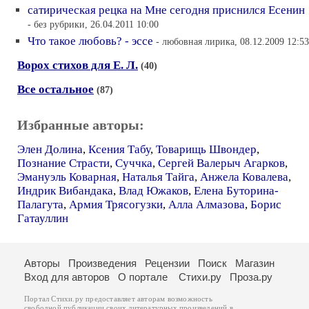
сатирическая рецка на Мне сегодня приснился Есенин
- без рубрики, 26.04.2011 10:00
Что такое любовь? - эссе
- любовная лирика, 08.12.2009 12:53
Ворох стихов для Е. Л.
(40)
Все остальное
(87)
Избранные авторы:
Элен Долина
,
Ксения Табу
,
Товарищь Швондер
,
Познание Страсти
,
Суччка
,
Сергей Валерыч Агарков
,
Эмануэль Коварная
,
Наталья Тайга
,
Анжела Ковалева
,
Индрик Вибандака
,
Влад Южаков
,
Елена Буторина-
Палагута
,
Армия Трясогузки
,
Алла Алмазова
,
Борис
Гатауллин
Авторы
Произведения
Рецензии
Поиск
Магазин
Вход для авторов
О портале
Стихи.ру
Проза.ру
Портал Стихи.ру предоставляет авторам возможность
свободной публикации своих литературных произведений в