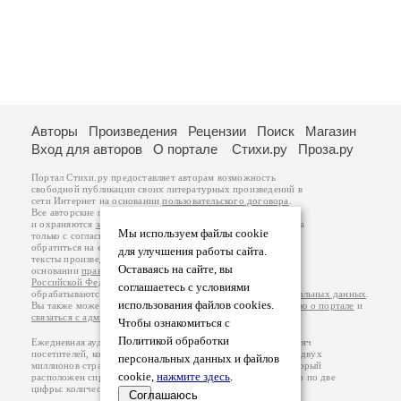
Авторы
Произведения
Рецензии
Поиск
Магазин
Вход для авторов
О портале
Стихи.ру
Проза.ру
Портал Стихи.ру предоставляет авторам возможность
свободной публикации своих литературных произведений в
сети Интернет на основании
пользовательского договора
.
Все авторские права на произведения принадлежат авторам
и охраняются
законом
. Перепечатка произведений возможна
Мы используем файлы cookie
только с согласия его автора, к которому вы можете
обратиться на его авторской странице. Ответственность за
для улучшения работы сайта.
тексты произведений авторы несут самостоятельно на
Оставаясь на сайте, вы
основании
правил публикации
и
законодательства
Российской Федерации
. Данные пользователей
соглашаетесь с условиями
обрабатываются на основании
Политики обработки персональных данных
.
использования файлов cookies.
Вы также можете посмотреть более подробную
информацию о портале
и
связаться с администрацией
.
Чтобы ознакомиться с
Политикой обработки
Ежедневная аудитория портала Стихи.ру – порядка 200 тысяч
посетителей, которые в общей сумме просматривают более двух
персональных данных и файлов
миллионов страниц по данным счетчика посещаемости, который
cookie,
нажмите здесь
.
расположен справа от этого текста. В каждой графе указано по две
цифры: количество просмотров и количество посетителей.
Соглашаюсь