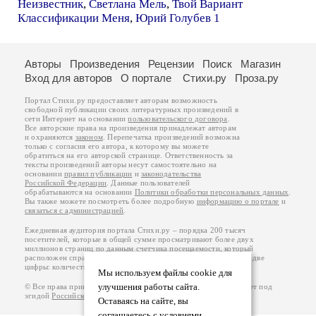
Неизвестник
,
Светлана Мель
,
Твой Вариант
Классификации Меня
,
Юрий Голубев 1
Авторы
Произведения
Рецензии
Поиск
Магазин
Вход для авторов
О портале
Стихи.ру
Проза.ру
Портал Стихи.ру предоставляет авторам возможность
свободной публикации своих литературных произведений в
сети Интернет на основании
пользовательского договора
.
Все авторские права на произведения принадлежат авторам
и охраняются
законом
. Перепечатка произведений возможна
только с согласия его автора, к которому вы можете
обратиться на его авторской странице. Ответственность за
тексты произведений авторы несут самостоятельно на
основании
правил публикации
и
законодательства
Российской Федерации
. Данные пользователей
обрабатываются на основании
Политики обработки персональных данных
.
Вы также можете посмотреть более подробную
информацию о портале
и
связаться с администрацией
.
Ежедневная аудитория портала Стихи.ру – порядка 200 тысяч
посетителей, которые в общей сумме просматривают более двух
миллионов страниц по данным счетчика посещаемости, который
расположен справа от этого текста. В каждой графе указано по две
цифры: количество просмотров и количество посетителей.
Мы используем файлы cookie для
улучшения работы сайта.
© Все права принадлежат авторам, 2000-2026. Портал работает под
эгидой
Российского союза писателей
.
18+
Оставаясь на сайте, вы
соглашаетесь с условиями