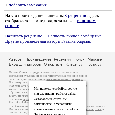
+
добавить замечания
На это произведение написаны
3 рецензии
, здесь
отображается последняя, остальные -
в полном
списке
.
Написать рецензию
Написать личное сообщение
Другие произведения автора Татьяна Хармац
Авторы
Произведения
Рецензии
Поиск
Магазин
Вход для авторов
О портале
Стихи.ру
Проза.ру
Портал Стихи.ру предоставляет авторам возможность
свободной публикации своих литературных произведений в
сети Интернет на основании
пользовательского договора
.
Все авторские права на произведения принадлежат авторам
и охраняются
законом
. Перепечатка произведений возможна
Мы используем файлы cookie
только с согласия его автора, к которому вы можете
обратиться на его авторской странице. Ответственность за
для улучшения работы сайта.
тексты произведений авторы несут самостоятельно на
Оставаясь на сайте, вы
основании
правил публикации
и
законодательства
Российской Федерации
. Данные пользователей
соглашаетесь с условиями
обрабатываются на основании
Политики обработки персональных данных
.
использования файлов cookies.
Вы также можете посмотреть более подробную
информацию о портале
и
связаться с администрацией
.
Чтобы ознакомиться с