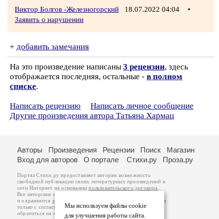
Виктор Болгов -Железногорский
18.07.2022 04:04
•
Заявить о нарушении
+
добавить замечания
На это произведение написаны
3 рецензии
, здесь
отображается последняя, остальные -
в полном
списке
.
Написать рецензию
Написать личное сообщение
Другие произведения автора Татьяна Хармац
Авторы
Произведения
Рецензии
Поиск
Магазин
Вход для авторов
О портале
Стихи.ру
Проза.ру
Портал Стихи.ру предоставляет авторам возможность
свободной публикации своих литературных произведений в
сети Интернет на основании
пользовательского договора
.
Все авторские права на произведения принадлежат авторам
и охраняются
законом
. Перепечатка произведений возможна
Мы используем файлы cookie
только с согласия его автора, к которому вы можете
обратиться на его авторской странице. Ответственность за
для улучшения работы сайта.