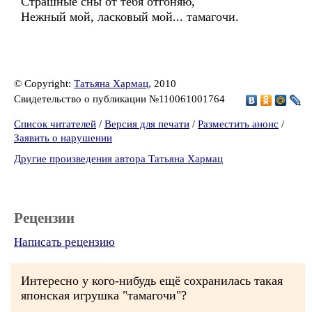
Страшные сны от тебя отгоняю,
Нежный мой, ласковый мой... тамагочи.
© Copyright:
Татьяна Хармац
, 2010
Свидетельство о публикации №110061001764
Список читателей
/
Версия для печати
/
Разместить анонс
/
Заявить о нарушении
Другие произведения автора Татьяна Хармац
Рецензии
Написать рецензию
Интересно у кого-нибудь ещё сохранилась такая
японская игрушка "тамагочи"?