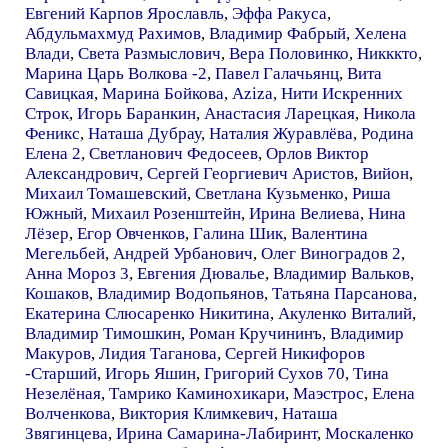
Евгений Карпов Ярославль
,
Эффа Ракуса
,
Абдульмахмуд Рахимов
,
Владимир Фабрый
,
Хелена
Влади
,
Света Размыслович
,
Вера Половинко
,
Никккто
,
Марина Царь Волкова -2
,
Павел Галачьянц
,
Вита
Савицкая
,
Марина Бойкова
,
Aziza
,
Нити Искренних
Строк
,
Игорь Баранкин
,
Анастасия Ларецкая
,
Никола
Феникс
,
Наташа Дубрау
,
Наталия Журавлёва
,
Родина
Елена 2
,
Светланович Федосеев
,
Орлов Виктор
Александрович
,
Сергей Георгиевич Аристов
,
Вийон
,
Михаил Томашевский
,
Светлана Кузьменко
,
Риша
Южный
,
Михаил Розенштейн
,
Ирина Велиева
,
Нина
Лёзер
,
Егор Овченков
,
Галина Шик
,
Валентина
Мегельбей
,
Андрей Урбанович
,
Олег Виноградов 2
,
Анна Мороз 3
,
Евгения Дювалье
,
Владимир Вальков
,
Кошаков
,
Владимир Водопьянов
,
Татьяна Парсанова
,
Екатерина Слюсаренко Никитина
,
Акуленко Виталий
,
Владимир Тимошкин
,
Роман Кручининъ
,
Владимир
Макуров
,
Лидия Таганова
,
Сергей Никифоров
-Старший
,
Игорь Яшин
,
Григорий Сухов 70
,
Тина
Незелёная
,
Тамрико Каминохикари
,
Маэстрос
,
Елена
Волченкова
,
Виктория Климкевич
,
Наташа
Звягинцева
,
Ирина Самарина-Лабиринт
,
Москаленко