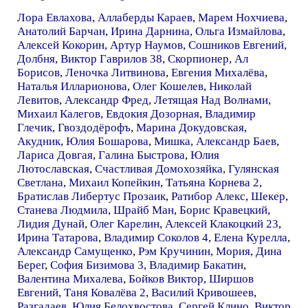
Лора Евлахова
,
Аллаберды Караев
,
Марем Нохчиева
,
Анатолий Барчан
,
Ирина Дарнина
,
Ольга Измайлова
,
Алексей Кокорин
,
Артур Наумов
,
Сошников Евгений
,
Долбня
,
Виктор Гаврилов 38
,
Скорпионер
,
Ал
Борисов
,
Леночка Литвинова
,
Евгения Михалёва
,
Наталья Илларионова
,
Олег Кошелев
,
Николай
Левитов
,
Александр Фред
,
Летящая Над Волнами
,
Михаил Калегов
,
Евдокия Дозорная
,
Владимир
Глечик
,
Гвоздодёрофъ
,
Марина Докудовская
,
Акудник
,
Юлия Бошарова
,
Мишка
,
Александр Баев
,
Лариса Довгая
,
Галина Быстрова
,
Юлия
Лютославская
,
Счастливая Домохозяйка
,
Гулянская
Светлана
,
Михаил Копейкин
,
Татьяна Корнева 2
,
Братислав Либертус Прозаик
,
Ратибор Алекс
,
Шекер
,
Станева Людмила
,
Шрайб Ман
,
Борис Кравецкий
,
Лидия Дунай
,
Олег Карелин
,
Алексей Клакоцкий 23
,
Ирина Татарова
,
Владимир Соколов 4
,
Елена Курелла
,
Александр Самущенко
,
Рэм Кручинин
,
Мория
,
Дина
Берег
,
София Бизимова 3
,
Владимир Бакатин
,
Валентина Михалева
,
Бойков Виктор
,
Ширшов
Евгений
,
Таня Ковалёва 2
,
Василий Кривошеев
,
Разгадаев
,
Юлия Белохвостова
,
Сергей Клино
,
Виктор