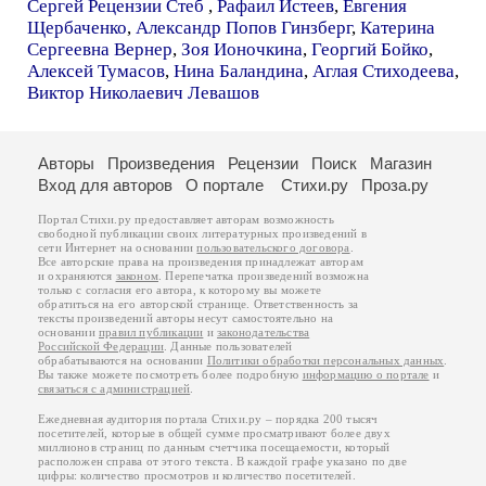
Сергей Рецензии Стеб
,
Рафаил Истеев
,
Евгения
Щербаченко
,
Александр Попов Гинзберг
,
Катерина
Сергеевна Вернер
,
Зоя Ионочкина
,
Георгий Бойко
,
Алексей Тумасов
,
Нина Баландина
,
Аглая Стиходеева
,
Виктор Николаевич Левашов
Авторы
Произведения
Рецензии
Поиск
Магазин
Вход для авторов
О портале
Стихи.ру
Проза.ру
Портал Стихи.ру предоставляет авторам возможность
свободной публикации своих литературных произведений в
сети Интернет на основании
пользовательского договора
.
Все авторские права на произведения принадлежат авторам
и охраняются
законом
. Перепечатка произведений возможна
только с согласия его автора, к которому вы можете
обратиться на его авторской странице. Ответственность за
тексты произведений авторы несут самостоятельно на
основании
правил публикации
и
законодательства
Российской Федерации
. Данные пользователей
обрабатываются на основании
Политики обработки персональных данных
.
Вы также можете посмотреть более подробную
информацию о портале
и
связаться с администрацией
.
Ежедневная аудитория портала Стихи.ру – порядка 200 тысяч
посетителей, которые в общей сумме просматривают более двух
миллионов страниц по данным счетчика посещаемости, который
расположен справа от этого текста. В каждой графе указано по две
цифры: количество просмотров и количество посетителей.