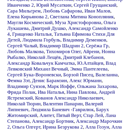
Иванченко 2
,
Юрий Мусаткин
,
Сергей Грущанский
,
Сара Мильгрем
,
Любовь Сафарова
,
Иван Малов
,
Елена Кирьянова 2
,
Светлана Митина Конопляник
,
Маугли Космический
,
Муза Христофоровна
,
Ольга
Лукашева
,
Дмитрий Душко
,
Александр Самойленко
4
,
Грищенко Наталья
,
Татьяна Ефимова Стихи Для
Детей
,
Людмила Горбуль
,
Владимир Деменков
,
Сергей Чалый
,
Владимир Шадрин 2
,
Серёжа Гр
,
Любовь Малкова
,
Тихомиров Олег
,
Айрени
,
Нонна
Рыбалко
,
Николай Лещёв
,
Дмитрий Клебанов
,
Александр Ковальчук Камчатка
,
Ю.Алтайцев
,
Влад
Левковский Михаил Вечный
,
Эмма Пантелеева
,
Сергей Бука-Вороневски
,
Борзой Писец
,
Валеланна
,
Фемма Зэт
,
Денис Барамзин
,
Алекс Юрманн
,
Владимир Суязов
,
Марк Иоффе
,
Ольжана Захарова
,
Фрида Полак
,
Ива Наталья
,
Нина Павлова
,
Андрей
Ястремский
,
Кованов Александр Николаевич
,
Николай Тюрин
,
Валентин Панарин
,
Валерий
Липневич
,
Людмила Баневич -Гаврилюк
,
Барух
Житомирский
,
Алитет
,
Пятый Верт
,
Стар Лей
,
Лана
Степанова
,
Александр Бортник
,
Александр Марочкин
2
,
Ольга Олгерт
,
Ирина Безрукова 2
,
Алла Гозун
,
Алла