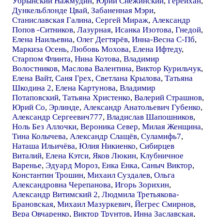
Убрынский Нажмудин
,
Юрий Снежинский
,
Герейхан
,
Дункельблонде Цвай
,
Забаненная Мэри
,
Станиславская Галина
,
Сергей Мираж
,
Александр
Попов -Ситников
,
Лазурная
,
Исанка Изотова
,
Гнедой
,
Елена Наильевна
,
Олег Дегтярёв
,
Инна-Весна С-Пб
,
Маркиза Осень
,
Любовь Мохова
,
Елена Ифтеду
,
Старпом Флинта
,
Нина Котова
,
Владимир
Волостников
,
Маслова Валентина
,
Виктор Курильчук
,
Елена Вайт
,
Саня Грех
,
Светлана Крылова
,
Татьяна
Шкодина 2
,
Елена Картунова
,
Владимир
Потаповский
,
Татьяна Христенко
,
Валерий Страшнов
,
Юрий Со
,
Эрлинде
,
Александр Анатольевич Губенко
,
Александр Сергеевич777
,
Владислав Шапошников
,
Ноль Без Аллочки
,
Вероника Север
,
Милая Женщина
,
Тина Колычева
,
Александр Слащёв
,
Суламифь7
,
Наташа Ильичёва
,
Юлия Никиенко
,
Сибирцев
Виталий
,
Елена Кэтси
,
Яков Люкин
,
Клубничное
Варенье
,
Эдуард Мороз
,
Енка Енка
,
Саныч Виктор
,
Константин Трошин
,
Михаил Суздалев
,
Ольга
Александровна Черепанова
,
Игорь Зорихин
,
Александр Витимский 2
,
Людмила Третьякова-
Брановская
,
Михаил Мазуркевич
,
Йегрес Смирнов
,
Вера Овчаренко
,
Виктор Трунтов
,
Инна Заславская
,