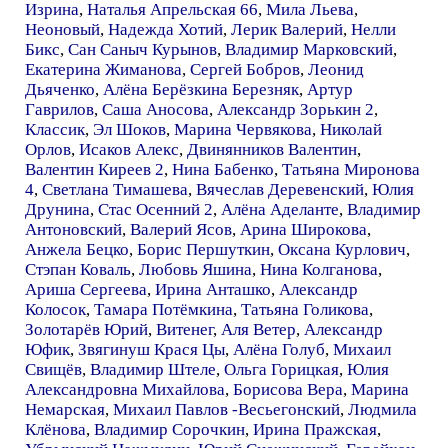
Изрина
,
Наталья Апрельская 66
,
Мила Льева
,
Неоновый
,
Надежда Хотий
,
Лерик Валерий
,
Нелли
Бикс
,
Сан Саныч Курынов
,
Владимир Марковский
,
Екатерина Жиманова
,
Сергей Бобров
,
Леонид
Дьяченко
,
Алёна Берёзкина Березняк
,
Артур
Гаврилов
,
Саша Аносова
,
Александр Зорькин 2
,
Классик
,
Эл Шоков
,
Марина Червякова
,
Николай
Орлов
,
Исаков Алекс
,
Двинянников Валентин
,
Валентин Киреев 2
,
Нина Бабенко
,
Татьяна Миронова
4
,
Светлана Тимашева
,
Вячеслав Деревенский
,
Юлия
Друнина
,
Стас Осенний 2
,
Алёна Аделанте
,
Владимир
Антоновский
,
Валерий Ясов
,
Арина Широкова
,
Анжела Бецко
,
Борис Першуткин
,
Оксана Курлович
,
Стэпан Коваль
,
Любовь Яшина
,
Нина Колганова
,
Ариша Сергеева
,
Ирина Анташко
,
Александр
Колосок
,
Тамара Потёмкина
,
Татьяна Голикова
,
Золотарёв Юрий
,
Витенег
,
Аля Ветер
,
Александр
Юфик
,
Звягинуш Крася Цы
,
Алёна Голуб
,
Михаил
Свищёв
,
Владимир Штеле
,
Ольга Горицкая
,
Юлия
Александровна Михайлова
,
Борисова Вера
,
Марина
Немарская
,
Михаил Павлов -Весьегонский
,
Людмила
Клёнова
,
Владимир Сорочкин
,
Ирина Пражская
,