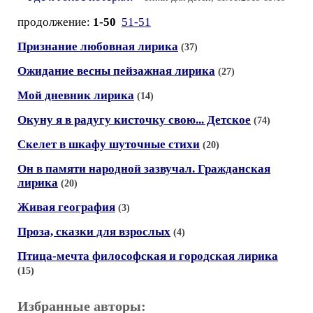
продолжение:
1-50
51-51
Признание любовная лирика
(37)
Ожидание весны пейзажная лирика
(27)
Мой дневник лирика
(14)
Окуну я в радугу кисточку свою... Детское
(74)
Скелет в шкафу шуточные стихи
(20)
Он в памяти народной зазвучал. Гражданская
лирика
(20)
Живая география
(3)
Проза, сказки для взрослых
(4)
Птица-мечта философская и городская лирика
(15)
Избранные авторы: