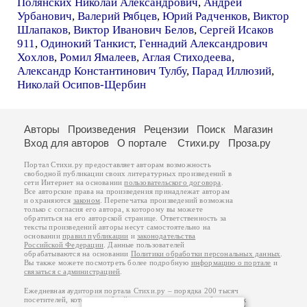
Полянских Николай Александрович
,
Андрей
Урбанович
,
Валерий Рябцев
,
Юрий Радченков
,
Виктор
Шлапаков
,
Виктор Иванович Белов
,
Сергей Исаков
911
,
Одинокий Танкист
,
Геннадий Александрович
Хохлов
,
Ромил Ямалеев
,
Аглая Стиходеева
,
Александр Константинович Тулбу
,
Парад Иллюзий
,
Николай Осипов-Щербин
Авторы
Произведения
Рецензии
Поиск
Магазин
Вход для авторов
О портале
Стихи.ру
Проза.ру
Портал Стихи.ру предоставляет авторам возможность
свободной публикации своих литературных произведений в
сети Интернет на основании
пользовательского договора
.
Все авторские права на произведения принадлежат авторам
и охраняются
законом
. Перепечатка произведений возможна
только с согласия его автора, к которому вы можете
обратиться на его авторской странице. Ответственность за
тексты произведений авторы несут самостоятельно на
основании
правил публикации
и
законодательства
Российской Федерации
. Данные пользователей
обрабатываются на основании
Политики обработки персональных данных
.
Вы также можете посмотреть более подробную
информацию о портале
и
связаться с администрацией
.
Ежедневная аудитория портала Стихи.ру – порядка 200 тысяч
посетителей, которые в общей сумме просматривают более двух