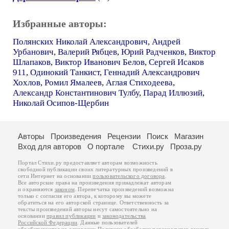
Избранные авторы:
Полянских Николай Александрович
,
Андрей
Урбанович
,
Валерий Рябцев
,
Юрий Радченков
,
Виктор
Шлапаков
,
Виктор Иванович Белов
,
Сергей Исаков
911
,
Одинокий Танкист
,
Геннадий Александрович
Хохлов
,
Ромил Ямалеев
,
Аглая Стиходеева
,
Александр Константинович Тулбу
,
Парад Иллюзий
,
Николай Осипов-Щербин
Авторы
Произведения
Рецензии
Поиск
Магазин
Вход для авторов
О портале
Стихи.ру
Проза.ру
Портал Стихи.ру предоставляет авторам возможность
свободной публикации своих литературных произведений в
сети Интернет на основании
пользовательского договора
.
Все авторские права на произведения принадлежат авторам
и охраняются
законом
. Перепечатка произведений возможна
только с согласия его автора, к которому вы можете
обратиться на его авторской странице. Ответственность за
тексты произведений авторы несут самостоятельно на
основании
правил публикации
и
законодательства
Российской Федерации
. Данные пользователей