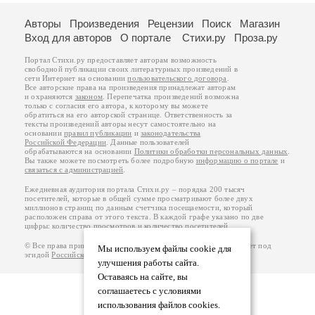
Авторы
Произведения
Рецензии
Поиск
Магазин
Вход для авторов
О портале
Стихи.ру
Проза.ру
Портал Стихи.ру предоставляет авторам возможность
свободной публикации своих литературных произведений в
сети Интернет на основании
пользовательского договора
.
Все авторские права на произведения принадлежат авторам
и охраняются
законом
. Перепечатка произведений возможна
только с согласия его автора, к которому вы можете
обратиться на его авторской странице. Ответственность за
тексты произведений авторы несут самостоятельно на
основании
правил публикации
и
законодательства
Российской Федерации
. Данные пользователей
обрабатываются на основании
Политики обработки персональных данных
.
Вы также можете посмотреть более подробную
информацию о портале
и
связаться с администрацией
.
Ежедневная аудитория портала Стихи.ру – порядка 200 тысяч
посетителей, которые в общей сумме просматривают более двух
миллионов страниц по данным счетчика посещаемости, который
расположен справа от этого текста. В каждой графе указано по две
цифры: количество просмотров и количество посетителей.
© Все права принадлежат авторам, 2000-2026. Портал работает под
Мы используем файлы cookie для
эгидой
Российского союза писателей
.
18+
улучшения работы сайта.
Оставаясь на сайте, вы
соглашаетесь с условиями
использования файлов cookies.