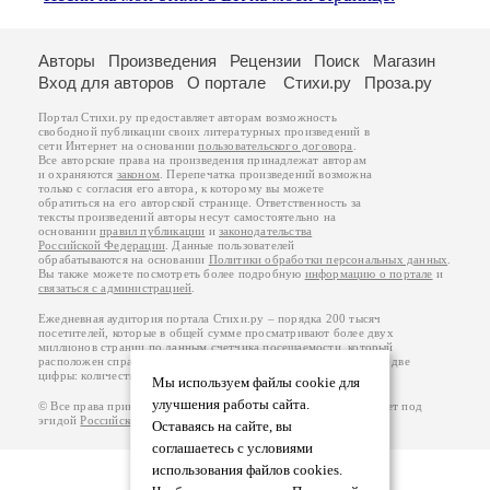
Авторы
Произведения
Рецензии
Поиск
Магазин
Вход для авторов
О портале
Стихи.ру
Проза.ру
Портал Стихи.ру предоставляет авторам возможность
свободной публикации своих литературных произведений в
сети Интернет на основании
пользовательского договора
.
Все авторские права на произведения принадлежат авторам
и охраняются
законом
. Перепечатка произведений возможна
только с согласия его автора, к которому вы можете
обратиться на его авторской странице. Ответственность за
тексты произведений авторы несут самостоятельно на
основании
правил публикации
и
законодательства
Российской Федерации
. Данные пользователей
обрабатываются на основании
Политики обработки персональных данных
.
Вы также можете посмотреть более подробную
информацию о портале
и
связаться с администрацией
.
Ежедневная аудитория портала Стихи.ру – порядка 200 тысяч
посетителей, которые в общей сумме просматривают более двух
миллионов страниц по данным счетчика посещаемости, который
расположен справа от этого текста. В каждой графе указано по две
цифры: количество просмотров и количество посетителей.
Мы используем файлы cookie для
улучшения работы сайта.
© Все права принадлежат авторам, 2000-2026. Портал работает под
эгидой
Российского союза писателей
.
18+
Оставаясь на сайте, вы
соглашаетесь с условиями
использования файлов cookies.