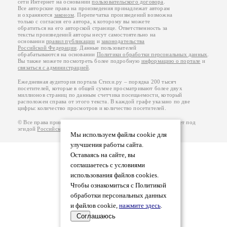
сети Интернет на основании
пользовательского договора
.
Все авторские права на произведения принадлежат авторам
и охраняются
законом
. Перепечатка произведений возможна
только с согласия его автора, к которому вы можете
обратиться на его авторской странице. Ответственность за
тексты произведений авторы несут самостоятельно на
основании
правил публикации
и
законодательства
Российской Федерации
. Данные пользователей
обрабатываются на основании
Политики обработки персональных данных
.
Вы также можете посмотреть более подробную
информацию о портале
и
связаться с администрацией
.
Ежедневная аудитория портала Стихи.ру – порядка 200 тысяч
посетителей, которые в общей сумме просматривают более двух
миллионов страниц по данным счетчика посещаемости, который
расположен справа от этого текста. В каждой графе указано по две
цифры: количество просмотров и количество посетителей.
© Все права принадлежат авторам, 2000-2026. Портал работает под
эгидой
Российского союза писателей
.
18+
Мы используем файлы cookie для
улучшения работы сайта.
Оставаясь на сайте, вы
соглашаетесь с условиями
использования файлов cookies.
Чтобы ознакомиться с Политикой
обработки персональных данных
и файлов cookie,
нажмите здесь
.
Соглашаюсь