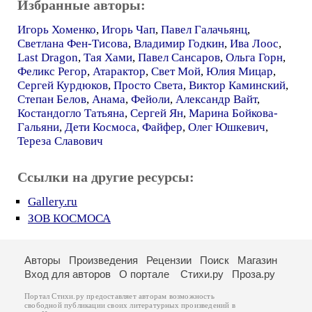
Избранные авторы:
Игорь Хоменко
,
Игорь Чап
,
Павел Галачьянц
,
Светлана Фен-Тисова
,
Владимир Годкин
,
Ива Лоос
,
Last Dragon
,
Тая Хами
,
Павел Сансаров
,
Ольга Горн
,
Феликс Регор
,
Атарактор
,
Свет Мой
,
Юлия Мицар
,
Сергей Курдюков
,
Просто Света
,
Виктор Каминский
,
Степан Белов
,
Анама
,
Фейоли
,
Александр Вайт
,
Костандогло Татьяна
,
Сергей Ян
,
Марина Бойкова-
Гальяни
,
Дети Космоса
,
Файфер
,
Олег Юшкевич
,
Тереза Славович
Ссылки на другие ресурсы:
Gallery.ru
ЗОВ КОСМОСА
Авторы
Произведения
Рецензии
Поиск
Магазин
Вход для авторов
О портале
Стихи.ру
Проза.ру
Портал Стихи.ру предоставляет авторам возможность
свободной публикации своих литературных произведений в