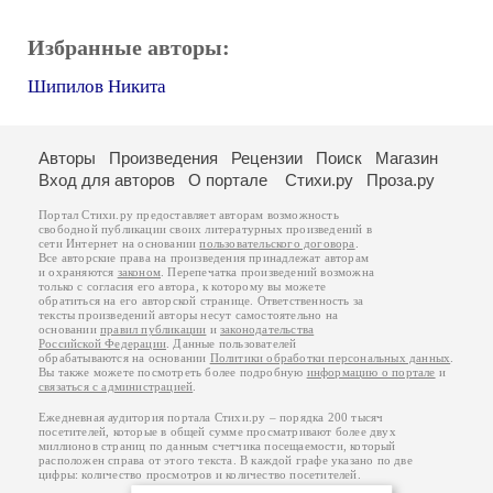
Избранные авторы:
Шипилов Никита
Авторы
Произведения
Рецензии
Поиск
Магазин
Вход для авторов
О портале
Стихи.ру
Проза.ру
Портал Стихи.ру предоставляет авторам возможность
свободной публикации своих литературных произведений в
сети Интернет на основании
пользовательского договора
.
Все авторские права на произведения принадлежат авторам
и охраняются
законом
. Перепечатка произведений возможна
только с согласия его автора, к которому вы можете
обратиться на его авторской странице. Ответственность за
тексты произведений авторы несут самостоятельно на
основании
правил публикации
и
законодательства
Российской Федерации
. Данные пользователей
обрабатываются на основании
Политики обработки персональных данных
.
Вы также можете посмотреть более подробную
информацию о портале
и
связаться с администрацией
.
Ежедневная аудитория портала Стихи.ру – порядка 200 тысяч
посетителей, которые в общей сумме просматривают более двух
миллионов страниц по данным счетчика посещаемости, который
расположен справа от этого текста. В каждой графе указано по две
цифры: количество просмотров и количество посетителей.