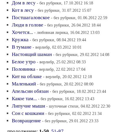
Дом в лесу
- без рубрики, 17.10.2012 16:18
Кот в лесу
- без рубрики, 31.07.2012 15:07
Постшагаловское
- без рубрики, 01.06.2012 22:59
Люди в голове
- без рубрики, 26.04.2012 18:44
Хочется...
- любовная лирика, 16.04.2012 13:03
Кружка
- без рубрики, 08.04.2012 19:44
В тумане
- верлибр, 02.03.2012 10:01
Настоящий шаман
- без рубрики, 29.02.2012 14:08
Белое утро
- верлибр, 25.02.2012 08:33
Половинка
- верлибр, 22.02.2012 17:04
Кит на облаке
- верлибр, 20.02.2012 12:18
Маленький
- без рубрики, 20.02.2012 08:00
Апельсин обязан
- без рубрики, 18.02.2012 23:44
Какое там...
- без рубрики, 16.02.2012 13:43
Липучие мыши
- шуточные стихи, 04.02.2012 22:30
Сон с кошками
- без рубрики, 02.02.2012 21:34
Возвращение
- без рубрики, 29.01.2012 23:33
продолжение:
1-50
51-87