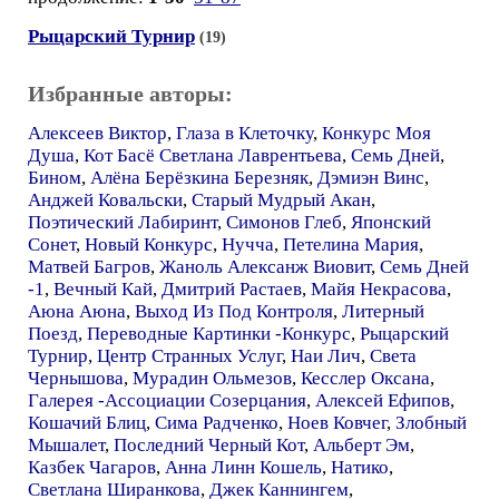
Рыцарский Турнир
(19)
Избранные авторы:
Алексеев Виктор
,
Глаза в Клеточку
,
Конкурс Моя
Душа
,
Кот Басё Светлана Лаврентьева
,
Семь Дней
,
Бином
,
Алёна Берёзкина Березняк
,
Дэмиэн Винс
,
Анджей Ковальски
,
Старый Мудрый Акан
,
Поэтический Лабиринт
,
Симонов Глеб
,
Японский
Сонет
,
Новый Конкурс
,
Нучча
,
Петелина Мария
,
Матвей Багров
,
Жаноль Алексанж Виовит
,
Семь Дней
-1
,
Вечный Кай
,
Дмитрий Растаев
,
Майя Некрасова
,
Аюна Аюна
,
Выход Из Под Контроля
,
Литерный
Поезд
,
Переводные Картинки -Конкурс
,
Рыцарский
Турнир
,
Центр Странных Услуг
,
Наи Лич
,
Света
Чернышова
,
Мурадин Ольмезов
,
Кесслер Оксана
,
Галерея -Ассоциации Созерцания
,
Алексей Ефипов
,
Кошачий Блиц
,
Сима Радченко
,
Ноев Ковчег
,
Злобный
Мышалет
,
Последний Черный Кот
,
Альберт Эм
,
Казбек Чагаров
,
Анна Линн Кошель
,
Натико
,
Светлана Ширанкова
,
Джек Каннингем
,