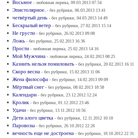
Восьмое
- любовная лирика, 09.03.2013 07:54
Эпистолярное.
- без рубрики, 06.03.2013 13:41
четвёртый день
- без рубрики, 04.03.2013 14:49
Бескрылый ветер
- без рубрики, 27.02.2013 15:14
Не грусти
- без рубрики, 26.02.2013 09:08
Ложь
- без рубрики, 25.02.2013 16:36
Прости
- любовная лирика, 25.02.2013 14:16
Мой Мужчина
- любовная лирика, 24.02.2013 08:25
Казнить нельзя помиловать
- без рубрики, 20.02.2013 16:11
Скоро весна
- без рубрики, 15.02.2013 11:06
Жена философа
- без рубрики, 14.02.2013 09:09
Мёртвый снег
- без рубрики, 08.02.2013 18:58
Календари
- без рубрики, 23.12.2012 12:24
Кролик
- без рубрики, 01.12.2012 23:46
Удачи
- без рубрики, 13.11.2012 10:56
Дети алого цветка
- без рубрики, 12.11.2012 10:10
Паровозы
- без рубрики, 26.10.2012 22:26
вечность еще не достроена
- без рубрики, 18.10.2012 22:31