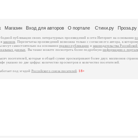
к
Магазин
Вход для авторов
О портале
Стихи.ру
Проза.ру
ободной публикации своих литературных произведений в сети Интернет на основании
п
ся
законом
. Перепечатка произведений возможна только с согласия его автора, к котором
ры несут самостоятельно на основании
правил публикации
и
законодательства Российско
ональных данных
. Вы также можете посмотреть более подробную
информацию о портал
тысяч посетителей, которые в общей сумме просматривают более двух миллионов страни
афе указано по две цифры: количество просмотров и количество посетителей.
работает под эгидой
Российского союза писателей
.
18+