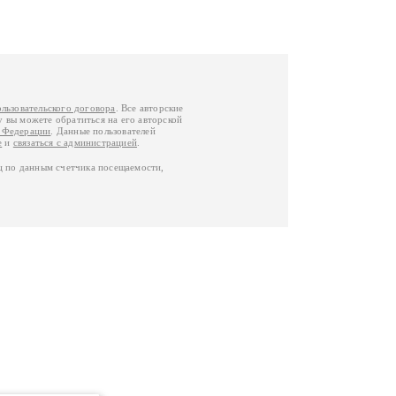
ользовательского договора
. Все авторские
у вы можете обратиться на его авторской
й Федерации
. Данные пользователей
е
и
связаться с администрацией
.
ц по данным счетчика посещаемости,