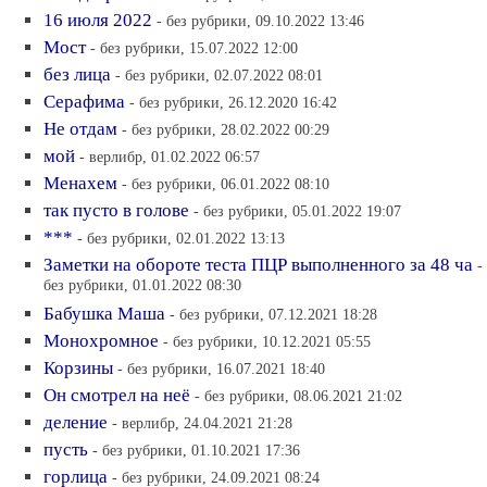
16 июля 2022
- без рубрики, 09.10.2022 13:46
Мост
- без рубрики, 15.07.2022 12:00
без лица
- без рубрики, 02.07.2022 08:01
Серафима
- без рубрики, 26.12.2020 16:42
Не отдам
- без рубрики, 28.02.2022 00:29
мой
- верлибр, 01.02.2022 06:57
Менахем
- без рубрики, 06.01.2022 08:10
так пусто в голове
- без рубрики, 05.01.2022 19:07
***
- без рубрики, 02.01.2022 13:13
Заметки на обороте теста ПЦР выполненного за 48 ча
-
без рубрики, 01.01.2022 08:30
Бабушка Маша
- без рубрики, 07.12.2021 18:28
Монохромное
- без рубрики, 10.12.2021 05:55
Корзины
- без рубрики, 16.07.2021 18:40
Он смотрел на неё
- без рубрики, 08.06.2021 21:02
деление
- верлибр, 24.04.2021 21:28
пусть
- без рубрики, 01.10.2021 17:36
горлица
- без рубрики, 24.09.2021 08:24