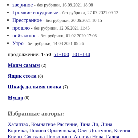
звериное
- без рубрики, 16.09.2021 18:08
Громкие и кудрявые
- без рубрики, 27.07.2021 09:12
Престранное
- без рубрики, 20.06.2021 10:15
прошло
- без рубрики, 12.06.2021 11:43
пейзажное
- без рубрики, 01.02.2020 17:06
Утро
- без рубрики, 14.03.2021 05:26
продолжение:
1-50
51-100
101-134
Моим самым
(2)
Ящик стола
(8)
Шкаф, дальняя полка
(7)
Мусор
(6)
Избранные авторы:
Хатаптах
,
Комнатное Растение
,
Тана Ли
,
Лина
Корочка
,
Полина Орынянская
,
Олег Долгунов
,
Ксения
Есман
,
Светлана Проконина
,
Андриа Нова
,
Галия