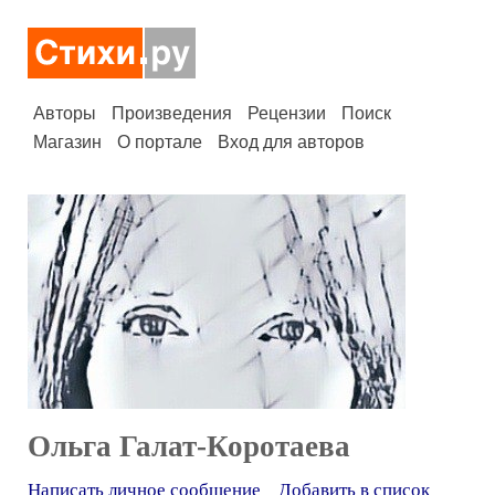
Авторы
Произведения
Рецензии
Поиск
Магазин
О портале
Вход для авторов
Ольга Галат-Коротаева
Написать личное сообщение
Добавить в список