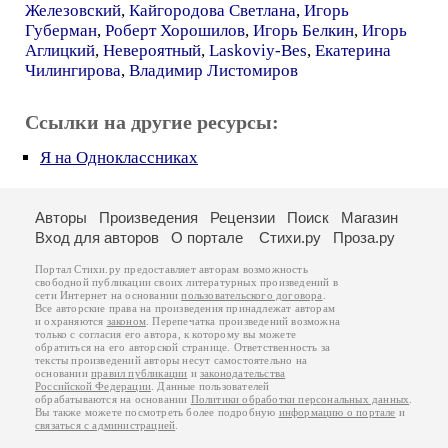
Железовский
,
Кайгородова Светлана
,
Игорь
Губерман
,
Роберт Хорошилов
,
Игорь Белкин
,
Игорь
Аглицкий
,
Невероятный
,
Laskoviy-Bes
,
Екатерина
Чилингирова
,
Владимир Листомиров
Ссылки на другие ресурсы:
Я на Одноклассниках
Авторы
Произведения
Рецензии
Поиск
Магазин
Вход для авторов
О портале
Стихи.ру
Проза.ру
Портал Стихи.ру предоставляет авторам возможность
свободной публикации своих литературных произведений в
сети Интернет на основании
пользовательского договора
.
Все авторские права на произведения принадлежат авторам
и охраняются
законом
. Перепечатка произведений возможна
только с согласия его автора, к которому вы можете
обратиться на его авторской странице. Ответственность за
тексты произведений авторы несут самостоятельно на
основании
правил публикации
и
законодательства
Российской Федерации
. Данные пользователей
обрабатываются на основании
Политики обработки персональных данных
.
Вы также можете посмотреть более подробную
информацию о портале
и
связаться с администрацией
.