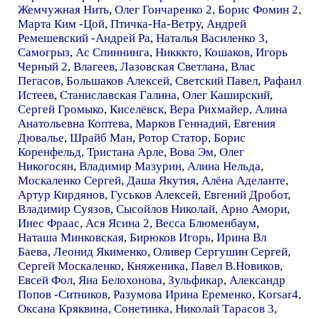
Жемчужная Нить
,
Олег Гончаренко 2
,
Борис Фомин 2
,
Марта Ким -Цой
,
Птичка-На-Ветру
,
Андрей
Ремешевский -Андрей Ра
,
Наталья Василенко 3
,
Самогрыз
,
Ас Спиннинга
,
Никккто
,
Кошаков
,
Игорь
Черный 2
,
Влагеев
,
Лазовская Светлана
,
Влас
Пегасов
,
Большаков Алексей
,
Светский Павел
,
Рафаил
Истеев
,
Станиславская Галина
,
Олег Каширский
,
Сергей Громыко
,
Киселёвск
,
Вера Рихмайер
,
Алина
Анатольевна Коптева
,
Марков Геннадий
,
Евгения
Дювалье
,
Шрайб Ман
,
Ротор Статор
,
Борис
Коренфельд
,
Тристана Арле
,
Вова Эм
,
Олег
Никогосян
,
Владимир Мазурин
,
Алина Нельда
,
Москаленко Сергей
,
Даша Якутия
,
Алёна Аделанте
,
Артур Кирдянов
,
Гуськов Алексей
,
Евгений Дробот
,
Владимир Суязов
,
Сысойлов Николай
,
Арно Амори
,
Инес Фраас
,
Ася Ясина 2
,
Весса Блюменбаум
,
Наташа Минковская
,
Бирюков Игорь
,
Ирина Вл
Баева
,
Леонид Якименко
,
Оливер Сергушин Сергей
,
Сергей Москаленко
,
Княженика
,
Павел В.Новиков
,
Евсей Фол
,
Яна Белохонова
,
Зульфикар
,
Александр
Попов -Ситников
,
Разумова Ирина Еременко
,
Korsar4
,
Оксана Кряквина
,
Сонетинка
,
Николай Тарасов 3
,