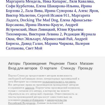
Маргарита Мендель
,
Ника Капарис
,
Ляля Каваляка
,
Софи Курбатова
,
Елена Шакирова-Ильина
,
Ирина
Борзова 2
,
Лала Вива
,
Ирина Суворова 4
,
Алекс Яров
,
Виктор Малютин
,
Сергей Исаков 911
,
Маргарита
Ладога
,
Docking The Mad Dog
,
Елена Афанасьева-
Корсакова
,
Ирина Ивлева-Краузе
,
Андрей
Ястремский
,
Иван Ливицкий
,
Юлия Юрьевна
Тихомирова
,
Виктория Левина 2
,
Редакция Журнала
Окна
,
Фил Эйльхарт
,
Абрикосовый Рай
,
Андрей
Бирюза
,
Давид Галан
,
Марина Чиркова
,
Валерия
Салтанова
,
Свет Мой
Авторы
Произведения
Рецензии
Поиск
Магазин
Вход для авторов
О портале
Стихи.ру
Проза.ру
Портал Стихи.ру предоставляет авторам возможность
свободной публикации своих литературных произведений в
сети Интернет на основании
пользовательского договора
.
Все авторские права на произведения принадлежат авторам
и охраняются
законом
. Перепечатка произведений возможна
только с согласия его автора, к которому вы можете
обратиться на его авторской странице. Ответственность за
тексты произведений авторы несут самостоятельно на
основании
правил публикации
и
законодательства
Российской Федерации
. Данные пользователей