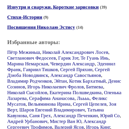
Изнутри и снаружи. Короткие зарисовки
(39)
Стихи-Истории
(9)
Посвящения Николаю Эстису
(14)
Избранные авторы:
Пётр Межиньш
,
Николай Александрович Лосев
,
Светланович Федосеев
,
Гарик Зэт
,
Те Гуань Инь
,
Марина Немарская
,
Чевердин Александр
,
Эденнил
Франк
,
Гавриил Тишков
,
Сергей Пряхин
,
Сергей
Дзюба Новодвинск
,
Александр Савостьянов
,
Владимир Родченков
,
Эйтан
,
Котик Бархатный
,
Денис
Созинов
,
Игорь Николаевич Фролов
,
Битиева
,
Николай Сысойлов
,
Екатерина Полшведкина
,
Оленька
Лазарева
,
Серафима Ананасова
,
Льььь
,
Феликс
Мусатов
,
Вельяминова Ирина
,
Сергей Цепелев
,
Зоя
Верт
,
Шаров Евгений Владимирович
,
Татьяна
Кавунова
,
Саня Грех
,
Александр Печенкин
,
Юрий Со
,
Андрей Урбанович
,
Мистер Ван Ю
,
Александр
Сергеевич Трофимов
,
Валерий Ясов
,
Игорь Кинг
,