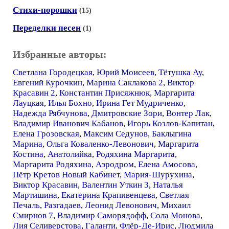
Стихи-порошки
(15)
Переделки песен
(1)
Избранные авторы:
Светлана Городецкая
,
Юрий Моисеев
,
Тётушка Ау
,
Евгений Курочкин
,
Марина Саклакова 2
,
Виктор
Красавин 2
,
Константин Присяжнюк
,
Маргарита
Лауцкая
,
Илья Бохно
,
Ирина Гет Мудриченко
,
Надежда Рябчунова
,
Дмитровские Зори
,
Вонтер Лак
,
Владимир Иванович Кабанов
,
Игорь Козлов-Капитан
,
Елена Грозовская
,
Максим Седунов
,
Баклыгина
Марина
,
Ольга Коваленко-Левонович
,
Маргарита
Костина
,
Анатолийка
,
Родяхина Маргарита
,
Маргарита Родяхина
,
Аэродром
,
Елена Амосова
,
Пётр Кретов Новый Кабинет
,
Мария-Шурухина
,
Виктор Красавин
,
Валентин Уткин 3
,
Наталья
Мартишина
,
Екатерина Крапивенцева
,
Светлая
Печаль
,
Разгадаев
,
Леонид Левонович
,
Михаил
Смирнов 7
,
Владимир Саморядофф
,
Сола Монова
,
Лия Селиверстова
,
Галанти
,
Флёр-Де-Ирис
,
Людмила