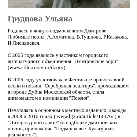
Грудцова Ульяна
Родилась и живу в подмосковном Дмитрове.
Любимые поэты: А.Ахматова, В.Тушнова, Р.Казакова,
И.Лиснянская.
С 2005 года являюсь участником городского
литературного объединения "Дмитровские зори"
(www.stihi.ru/avtor/dzory).
В 2006 году участвовала в Фестивале православной
песни и поэзии "Серебряная псалтиръ", проходившем
в городе Дубна Московской области, стала
дипломантом в номинации "Поэзия".
Печаталась в основном в местных изданиях, дважды
в 2008 и 2010 годах ( www.lgz.ru/article/14376/ ) в
"Литературной газете" (в подборке дмитровских
поэтов, приложение "Подмосковье. Культурная
реальность").