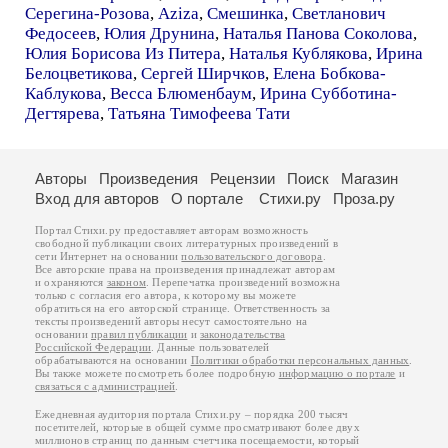
Серегина-Розова
,
Aziza
,
Смешинка
,
Светланович
Федосеев
,
Юлия Друнина
,
Наталья Панова Соколова
,
Юлия Борисова Из Питера
,
Наталья Кублякова
,
Ирина
Белоцветикова
,
Сергей Ширчков
,
Елена Бобкова-
Каблукова
,
Весса Блюменбаум
,
Ирина Субботина-
Дегтярева
,
Татьяна Тимофеева Тати
Авторы
Произведения
Рецензии
Поиск
Магазин
Вход для авторов
О портале
Стихи.ру
Проза.ру
Портал Стихи.ру предоставляет авторам возможность
свободной публикации своих литературных произведений в
сети Интернет на основании
пользовательского договора
.
Все авторские права на произведения принадлежат авторам
и охраняются
законом
. Перепечатка произведений возможна
только с согласия его автора, к которому вы можете
обратиться на его авторской странице. Ответственность за
тексты произведений авторы несут самостоятельно на
основании
правил публикации
и
законодательства
Российской Федерации
. Данные пользователей
обрабатываются на основании
Политики обработки персональных данных
.
Вы также можете посмотреть более подробную
информацию о портале
и
связаться с администрацией
.
Ежедневная аудитория портала Стихи.ру – порядка 200 тысяч
посетителей, которые в общей сумме просматривают более двух
миллионов страниц по данным счетчика посещаемости, который