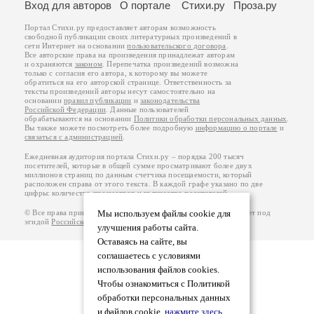
Вход для авторов
О портале
Стихи.ру
Проза.ру
Портал Стихи.ру предоставляет авторам возможность
свободной публикации своих литературных произведений в
сети Интернет на основании
пользовательского договора
.
Все авторские права на произведения принадлежат авторам
и охраняются
законом
. Перепечатка произведений возможна
только с согласия его автора, к которому вы можете
обратиться на его авторской странице. Ответственность за
тексты произведений авторы несут самостоятельно на
основании
правил публикации
и
законодательства
Российской Федерации
. Данные пользователей
обрабатываются на основании
Политики обработки персональных данных
.
Вы также можете посмотреть более подробную
информацию о портале
и
связаться с администрацией
.
Ежедневная аудитория портала Стихи.ру – порядка 200 тысяч
посетителей, которые в общей сумме просматривают более двух
миллионов страниц по данным счетчика посещаемости, который
расположен справа от этого текста. В каждой графе указано по две
цифры: количество просмотров и количество посетителей.
© Все права принадлежат авторам, 2000-2026. Портал работает под
Мы используем файлы cookie для
эгидой
Российского союза писателей
.
18+
улучшения работы сайта.
Оставаясь на сайте, вы
соглашаетесь с условиями
использования файлов cookies.
Чтобы ознакомиться с Политикой
обработки персональных данных
и файлов cookie,
нажмите здесь
.