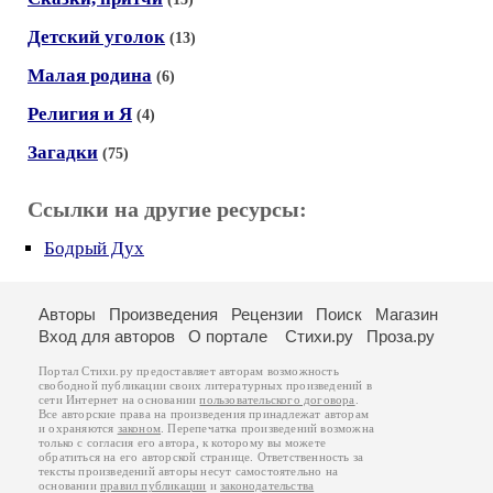
Детский уголок
(13)
Малая родина
(6)
Религия и Я
(4)
Загадки
(75)
Ссылки на другие ресурсы:
Бодрый Дух
Авторы
Произведения
Рецензии
Поиск
Магазин
Вход для авторов
О портале
Стихи.ру
Проза.ру
Портал Стихи.ру предоставляет авторам возможность
свободной публикации своих литературных произведений в
сети Интернет на основании
пользовательского договора
.
Все авторские права на произведения принадлежат авторам
и охраняются
законом
. Перепечатка произведений возможна
только с согласия его автора, к которому вы можете
обратиться на его авторской странице. Ответственность за
тексты произведений авторы несут самостоятельно на
основании
правил публикации
и
законодательства