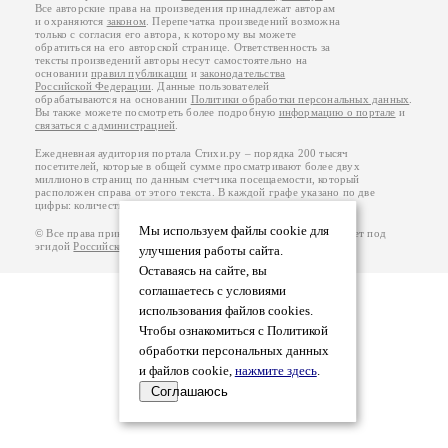
Все авторские права на произведения принадлежат авторам
и охраняются
законом
. Перепечатка произведений возможна
только с согласия его автора, к которому вы можете
обратиться на его авторской странице. Ответственность за
тексты произведений авторы несут самостоятельно на
основании
правил публикации
и
законодательства
Российской Федерации
. Данные пользователей
обрабатываются на основании
Политики обработки персональных данных
.
Вы также можете посмотреть более подробную
информацию о портале
и
связаться с администрацией
.
Ежедневная аудитория портала Стихи.ру – порядка 200 тысяч
посетителей, которые в общей сумме просматривают более двух
миллионов страниц по данным счетчика посещаемости, который
расположен справа от этого текста. В каждой графе указано по две
цифры: количество просмотров и количество посетителей.
Мы используем файлы cookie для
© Все права принадлежат авторам, 2000-2026. Портал работает под
эгидой
Российского союза писателей
.
18+
улучшения работы сайта.
Оставаясь на сайте, вы
соглашаетесь с условиями
использования файлов cookies.
Чтобы ознакомиться с Политикой
обработки персональных данных
и файлов cookie,
нажмите здесь
.
Соглашаюсь