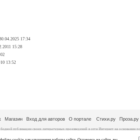
30.04.2025 17:34
2.2011 15:28
:02
010 13:52
к
Магазин
Вход для авторов
О портале
Стихи.ру
Проза.ру
ободной публикации своих литературных произведений в сети Интернет на основании
п
ся
законом
. Перепечатка произведений возможна только с согласия его автора, к котором
ры несут самостоятельно на основании
правил публикации
и
законодательства Российско
айлы cookie для улучшения работы сайта. Оставаясь на сайте, вы