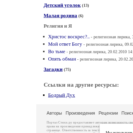
Детский уголок
(13)
Малая родина
(6)
Религия и Я
Христос воскрес?..
- религиозная лирика, 
Мой ответ Богу
- религиозная лирика, 09.0
Во тьме
- религиозная лирика, 20.02.2010 14
Опять обман
- религиозная лирика, 20.02.2
Загадки
(75)
Ссылки на другие ресурсы:
Бодрый Дух
Авторы
Произведения
Рецензии
Поис
Портал Стихи.ру предоставляет авторам возможность св
права на произведения принадлежат авторам и охраняют
странице. Ответственность за тексты произведений авто
Мы используем ф