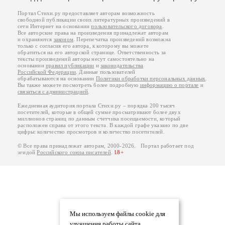
Портал Стихи.ру предоставляет авторам возможность
свободной публикации своих литературных произведений в
сети Интернет на основании
пользовательского договора
.
Все авторские права на произведения принадлежат авторам
и охраняются
законом
. Перепечатка произведений возможна
только с согласия его автора, к которому вы можете
обратиться на его авторской странице. Ответственность за
тексты произведений авторы несут самостоятельно на
основании
правил публикации
и
законодательства
Российской Федерации
. Данные пользователей
обрабатываются на основании
Политики обработки персональных данных
.
Вы также можете посмотреть более подробную
информацию о портале
и
связаться с администрацией
.
Ежедневная аудитория портала Стихи.ру – порядка 200 тысяч
посетителей, которые в общей сумме просматривают более двух
миллионов страниц по данным счетчика посещаемости, который
расположен справа от этого текста. В каждой графе указано по две
цифры: количество просмотров и количество посетителей.
© Все права принадлежат авторам, 2000-2026. Портал работает под
эгидой
Российского союза писателей
.
18+
Мы используем файлы cookie для
улучшения работы сайта.