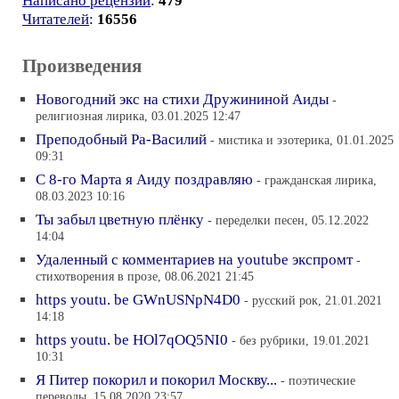
Написано рецензий
:
479
Читателей
:
16556
Произведения
Новогодний экс на стихи Дружининой Аиды
-
религиозная лирика, 03.01.2025 12:47
Преподобный Ра-Василий
- мистика и эзотерика, 01.01.2025
09:31
С 8-го Марта я Аиду поздравляю
- гражданская лирика,
08.03.2023 10:16
Ты забыл цветную плёнку
- переделки песен, 05.12.2022
14:04
Удаленный с комментариев на youtube экспромт
-
cтихотворения в прозе, 08.06.2021 21:45
https youtu. be GWnUSNpN4D0
- русский рок, 21.01.2021
14:18
https youtu. be HOl7qOQ5NI0
- без рубрики, 19.01.2021
10:31
Я Питер покорил и покорил Москву...
- поэтические
переводы, 15.08.2020 23:57