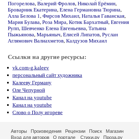
Погорелова
,
Валерий Фролов
,
Николай Ерёмин
,
Броварник Екатерина
,
Елена Германовна Тюрина
,
Алла Белова 1
,
Фирсов Михаил
,
Наталья Гаванская
,
Мария Булава
,
Роза Мира
,
Котик Бархатный
,
Евгения
Рупп
,
Шевченко Елена Евгеньевна
,
Татьяна
Пыжьянова
,
Марьяныч
,
Елисей Липатов
,
Руслан
Аглямович Валиахметов
,
Калдузов Михаил
Ссылки на другие ресурсы:
vk.com›g.kaleev
персональный сайт художника
Калееву Герману
Оле Чепурной
Канал на youtube
Канал на youtube
Слово о Полу игореве
Авторы
Произведения
Рецензии
Поиск
Магазин
Вход для авторов
О портале
Стихи.ру
Проза.ру