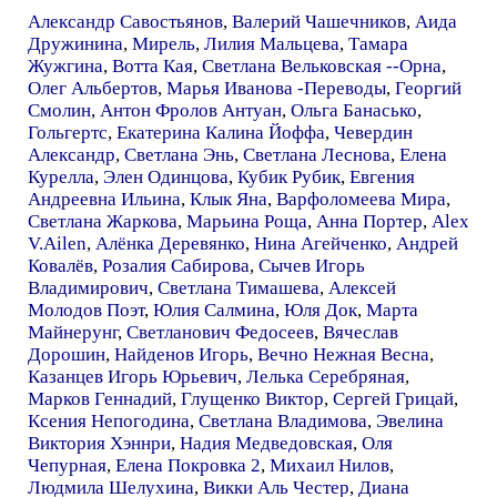
Александр Савостьянов
,
Валерий Чашечников
,
Аида
Дружинина
,
Мирель
,
Лилия Мальцева
,
Тамара
Жужгина
,
Вотта Кая
,
Светлана Вельковская --Орна
,
Олег Альбертов
,
Марья Иванова -Переводы
,
Георгий
Смолин
,
Антон Фролов Антуан
,
Ольга Банасько
,
Гольгертс
,
Екатерина Калина Йоффа
,
Чевердин
Александр
,
Светлана Энь
,
Светлана Леснова
,
Елена
Курелла
,
Элен Одинцова
,
Кубик Рубик
,
Евгения
Андреевна Ильина
,
Клык Яна
,
Варфоломеева Мира
,
Светлана Жаркова
,
Марьина Роща
,
Анна Портер
,
Alex
V.Ailen
,
Алёнка Деревянко
,
Нина Агейченко
,
Андрей
Ковалёв
,
Розалия Сабирова
,
Сычев Игорь
Владимирович
,
Светлана Тимашева
,
Алексей
Молодов Поэт
,
Юлия Салмина
,
Юля Док
,
Марта
Майнерунг
,
Светланович Федосеев
,
Вячеслав
Дорошин
,
Найденов Игорь
,
Вечно Нежная Весна
,
Казанцев Игорь Юрьевич
,
Лелька Серебряная
,
Марков Геннадий
,
Глущенко Виктор
,
Сергей Грицай
,
Ксения Непогодина
,
Светлана Владимова
,
Эвелина
Виктория Хэннри
,
Надия Медведовская
,
Оля
Чепурная
,
Елена Покровка 2
,
Михаил Нилов
,
Людмила Шелухина
,
Викки Аль Честер
,
Диана