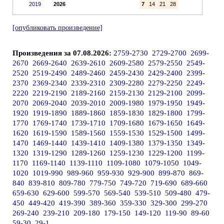
2019
2026
7
14
21
28
[опубликовать произведение]
Произведения за 07.08.2026:
2759-2730
2729-2700
2699-
2670
2669-2640
2639-2610
2609-2580
2579-2550
2549-
2520
2519-2490
2489-2460
2459-2430
2429-2400
2399-
2370
2369-2340
2339-2310
2309-2280
2279-2250
2249-
2220
2219-2190
2189-2160
2159-2130
2129-2100
2099-
2070
2069-2040
2039-2010
2009-1980
1979-1950
1949-
1920
1919-1890
1889-1860
1859-1830
1829-1800
1799-
1770
1769-1740
1739-1710
1709-1680
1679-1650
1649-
1620
1619-1590
1589-1560
1559-1530
1529-1500
1499-
1470
1469-1440
1439-1410
1409-1380
1379-1350
1349-
1320
1319-1290
1289-1260
1259-1230
1229-1200
1199-
1170
1169-1140
1139-1110
1109-1080
1079-1050
1049-
1020
1019-990
989-960
959-930
929-900
899-870
869-
840
839-810
809-780
779-750
749-720
719-690
689-660
659-630
629-600
599-570
569-540
539-510
509-480
479-
450
449-420
419-390
389-360
359-330
329-300
299-270
269-240
239-210
209-180
179-150
149-120
119-90
89-60
59-30
29-1