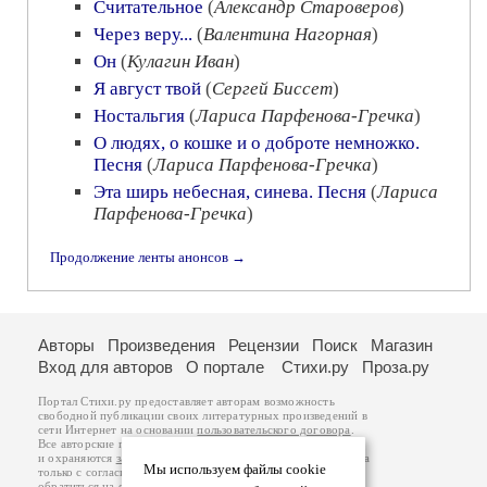
Считательное
(
Александр Староверов
)
Через веру...
(
Валентина Нагорная
)
Он
(
Кулагин Иван
)
Я август твой
(
Сергей Биссет
)
Ностальгия
(
Лариса Парфенова-Гречка
)
О людях, о кошке и о доброте немножко.
Песня
(
Лариса Парфенова-Гречка
)
Эта ширь небесная, синева. Песня
(
Лариса
Парфенова-Гречка
)
Продолжение ленты анонсов →
Авторы
Произведения
Рецензии
Поиск
Магазин
Вход для авторов
О портале
Стихи.ру
Проза.ру
Портал Стихи.ру предоставляет авторам возможность
свободной публикации своих литературных произведений в
сети Интернет на основании
пользовательского договора
.
Все авторские права на произведения принадлежат авторам
и охраняются
законом
. Перепечатка произведений возможна
Мы используем файлы cookie
только с согласия его автора, к которому вы можете
обратиться на его авторской странице. Ответственность за