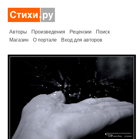
Авторы
Произведения
Рецензии
Поиск
Магазин
О портале
Вход для авторов