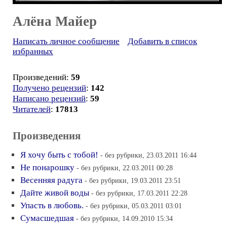
Алёна Майер
Написать личное сообщение
Добавить в список
избранных
Произведений:
59
Получено рецензий
:
142
Написано рецензий
:
59
Читателей
:
17813
Произведения
Я хочу быть с тобой!
- без рубрики, 23.03.2011 16:44
Не понарошку
- без рубрики, 22.03.2011 00:28
Весенняя радуга
- без рубрики, 19.03.2011 23:51
Дайте живой воды
- без рубрики, 17.03.2011 22:28
Упасть в любовь.
- без рубрики, 05.03.2011 03:01
Сумасшедшая
- без рубрики, 14.09.2010 15:34