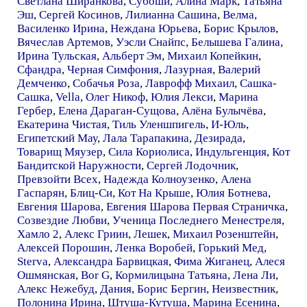
Светлана Ширанкова
,
Субоши
,
Алина Марк
,
Татьяна
Эш
,
Сергей Косинов
,
Лилианна Сашина
,
Велма
,
Василенко Ирина
,
Неждана Юрьева
,
Борис Крылов
,
Вячеслав Артемов
,
Уэсли Снайпс
,
Белышева Галина
,
Ирина Тульская
,
Альберт Эм
,
Михаил Копейкин
,
Сфандра
,
Черная Симфония
,
Лазурная
,
Валерий
Демченко
,
Собачья Роза
,
Лаврофф Михаил
,
Сашка-
Сашка
,
Vella
,
Олег Никоф
,
Юлия Лекси
,
Марина
Гербер
,
Елена Дараган-Сущова
,
Алёна Булычёва
,
Екатерина Чистая
,
Тиль Уленшпигель
,
И-Юль
,
Египетский Мау
,
Лала Тарапакина
,
Дезирада
,
Товарищ Мяузер
,
Сила Кориолиса
,
Индульгенция
,
Кот
Бандитской Наружности
,
Сергей Лодочник
,
Превзойти Всех
,
Надежда Колноузенко
,
Алена
Гаспарян
,
Блиц-Си
,
Кот На Крыше
,
Юлия Ботнева
,
Евгения Шарова
,
Евгения Шарова Первая Страничка
,
Созвездие Любви
,
Ученица Последнего Менестреля
,
Хамло 2
,
Алекс Гриин
,
Лешек
,
Михаил Розенштейн
,
Алексей Порошин
,
Ленка Воробей
,
Горький Мед
,
Sterva
,
Александра Барвицкая
,
Фима Жиганец
,
Алеся
Ошмянская
,
Bor G
,
Кормилицына Татьяна
,
Лена Ли
,
Алекс Нежебуд
,
Дания
,
Борис Бергин
,
Неизвестник
,
Полонина Ирина
,
Штуша-Кутуша
,
Марина Есенина
,