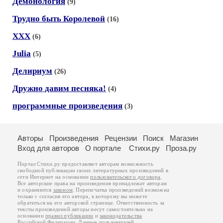
Демонология
(9)
Трудно быть Королевой
(16)
ХХХ
(6)
Juliа
(5)
Делириум
(26)
Дружно давим песняка!
(4)
программные произведения
(3)
Авторы
Произведения
Рецензии
Поиск
Магазин
Вход для авторов
О портале
Стихи.ру
Проза.ру
Портал Стихи.ру предоставляет авторам возможность
свободной публикации своих литературных произведений в
сети Интернет на основании
пользовательского договора
.
Все авторские права на произведения принадлежат авторам
и охраняются
законом
. Перепечатка произведений возможна
только с согласия его автора, к которому вы можете
обратиться на его авторской странице. Ответственность за
тексты произведений авторы несут самостоятельно на
основании
правил публикации
и
законодательства
Российской Федерации
. Данные пользователей