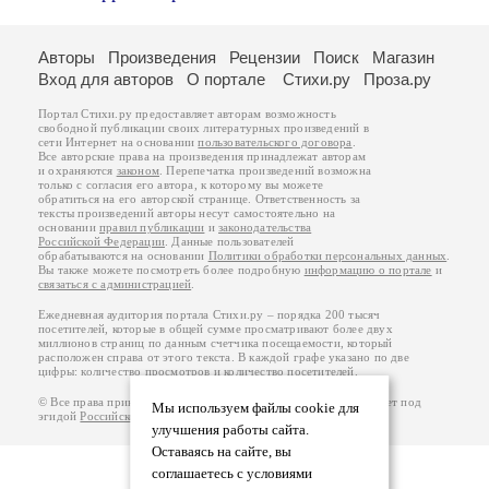
Авторы
Произведения
Рецензии
Поиск
Магазин
Вход для авторов
О портале
Стихи.ру
Проза.ру
Портал Стихи.ру предоставляет авторам возможность
свободной публикации своих литературных произведений в
сети Интернет на основании
пользовательского договора
.
Все авторские права на произведения принадлежат авторам
и охраняются
законом
. Перепечатка произведений возможна
только с согласия его автора, к которому вы можете
обратиться на его авторской странице. Ответственность за
тексты произведений авторы несут самостоятельно на
основании
правил публикации
и
законодательства
Российской Федерации
. Данные пользователей
обрабатываются на основании
Политики обработки персональных данных
.
Вы также можете посмотреть более подробную
информацию о портале
и
связаться с администрацией
.
Ежедневная аудитория портала Стихи.ру – порядка 200 тысяч
посетителей, которые в общей сумме просматривают более двух
миллионов страниц по данным счетчика посещаемости, который
расположен справа от этого текста. В каждой графе указано по две
цифры: количество просмотров и количество посетителей.
© Все права принадлежат авторам, 2000-2026. Портал работает под
Мы используем файлы cookie для
эгидой
Российского союза писателей
.
18+
улучшения работы сайта.
Оставаясь на сайте, вы
соглашаетесь с условиями