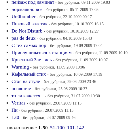
пейзаж под ламинат
- без рубрики, 09.11.2009 19:03
нормально всё
- без рубрики, 05.11.2009 17:03
Un0bomber
- без рубрики, 22.10.2009 00:17
Пиковый валетик
- без рубрики, 10.10.2009 16:15
Do Not Disturb
- без рубрики, 10.10.2009 12:27
pas de deux
- без рубрики, 04.10.2009 15:43
С тех самых пор
- без рубрики, 19.09.2009 17:04
Прислушиваться к станциям
- без рубрики, 11.09.2009 10:10
Крылатый Зае.. ись
- без рубрики, 11.09.2009 10:07
Warning
- без рубрики, 11.09.2009 10:06
Кафельный стих
- без рубрики, 10.09.2009 17:19
Стоя на стуле
- без рубрики, 29.08.2009 23:46
позвонче
- без рубрики, 25.08.2009 10:37
то ли кажется...
- без рубрики, 31.07.2009 10:30
Veritas
- без рубрики, 29.07.2009 11:15
Пи
- без рубрики, 29.07.2009 11:15
130
- без рубрики, 23.07.2009 09:46
продолжение:
1-50
51-100
101-142