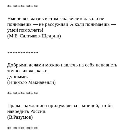
************
Нынче вся жизнь в этом заключается: коли не
понимаешь — не рассуждай!А коли понимаешь —
умей помолчать!
(М.Е. Салтыков-Щедрин)
************
Добрыми делами можно навлечь на себя ненависть
точно так же, как и
дурными.
(Никколо Макиавелли)
************
Права гражданина придумали за границей, чтобы
навредить России.
(В.Разумов)
************