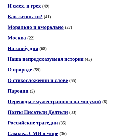
И смех, и грех
(49)
Как жизнь-то?
(41)
Морально и аморально
(27)
Москва
(22)
На злобу дня
(68)
Наша непредсказуемая история
(45)
О природе
(59)
О стихосложении и слове
(55)
Пародии
(5)
Переводы с чужестранного на могучий
(8)
Поэты Писатели Деятели
(33)
Российские трагедии
(35)
Самые... СМИ в мире
(36)