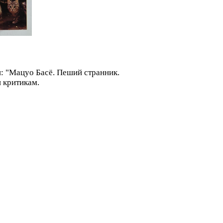
и: "Мацуо Басё. Пеший странник.
и критикам.