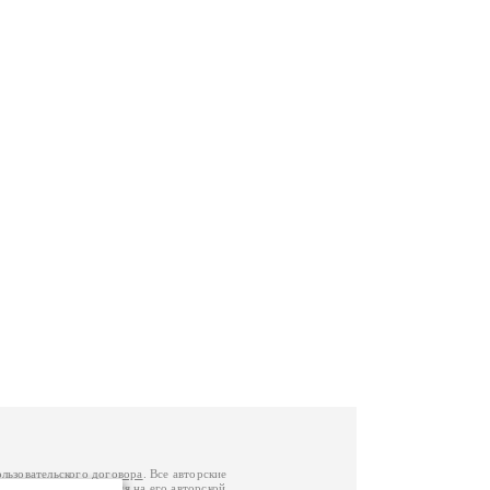
ользовательского договора
. Все авторские
у вы можете обратиться на его авторской