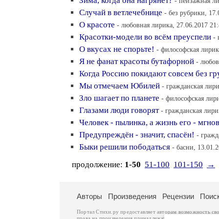
Зима, когда она нагрянет?
- пейзажная ли
Случай в ветлечебнице
- без рубрики, 17.
О красоте
- любовная лирика, 27.06.2017 21
Красотки-модели во всём преуспели
-
О вкусах не спорьте!
- философская лирика
Я не фанат красоты бутафорной
- любов
Когда Россию покидают совсем без гр
Мы отмечаем Юбилей
- гражданская лири
Зло шагает по планете
- философская лири
Глазами люди говорят
- гражданская лири
Человек - пылинка, а жизнь его - мгно
Предупреждён - значит, спасён!
- гражд
Быки решили пободаться
- басни, 13.01.
продолжение:
1-50
51-100
101-150
→
Авторы
Произведения
Рецензии
Поис
Портал Стихи.ру предоставляет авторам возможность св
права на произведения принадлежат авторам и охраняют