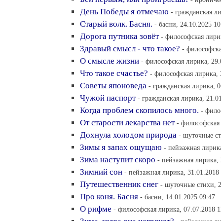
День Победы я отмечаю
- гражданская ли
Старый волк. Басня.
- басни, 24.10.2025 10
Дорога путника зовёт
- философская лирик
Здравый смысл - что такое?
- философска
О смысле жизни
- философская лирика, 29.
Что такое счастье?
- философская лирика, 
Советы японоведа
- гражданская лирика, 0
Чужой паспорт
- гражданская лирика, 21.0
Когда проблем скопилось много.
- фило
От старости лекарства нет
- философская 
Дохнула холодом природа
- шуточные ст
Зимы я запах ощущаю
- пейзажная лирика
Зима наступит скоро
- пейзажная лирика, 
Зимний сон
- пейзажная лирика, 31.01.2018
Путешественник снег
- шуточные стихи, 2
Про коня. Басня
- басни, 14.01.2025 09:47
О рифме
- философская лирика, 07.07.2018 1