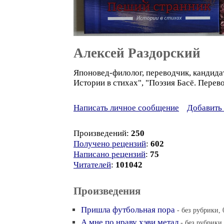
Алексей Раздорский
Японовед-филолог, переводчик, кандидат
Истории в стихах", "Поэзия Басё. Перев
Написать личное сообщение
Добавить 
Произведений:
250
Получено рецензий
:
602
Написано рецензий
:
75
Читателей
:
101042
Произведения
Пришла футбольная пора
- без рубрики, 
А мне по нраву хэви метал
- без рубрики,