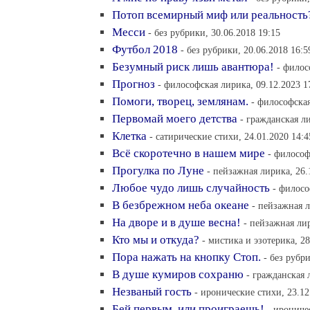
Потоп всемирный миф или реальность
Месси
- без рубрики, 30.06.2018 19:15
Футбол 2018
- без рубрики, 20.06.2018 16:5
Безумный риск лишь авантюра!
- филос
Прогноз
- философская лирика, 09.12.2023 1
Помоги, творец, землянам.
- философская
Первомай моего детства
- гражданская ли
Клетка
- сатирические стихи, 24.01.2020 14:4
Всё скоротечно в нашем мире
- философ
Прогулка по Луне
- пейзажная лирика, 26.
Любое чудо лишь случайность
- филосо
В безбрежном неба океане
- пейзажная л
На дворе и в душе весна!
- пейзажная лир
Кто мы и откуда?
- мистика и эзотерика, 28
Пора нажать на кнопку Стоп.
- без рубр
В душе кумиров сохраню
- гражданская 
Незваный гость
- иронические стихи, 23.12
Бей первым, или проиграешь!
- ирониче