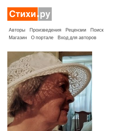
Авторы
Произведения
Рецензии
Поиск
Магазин
О портале
Вход для авторов