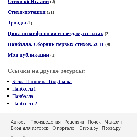
Стихи об Италии
(2)
Стихи-потешки
(21)
Триады
(1)
Цикл по мифологии и звёздам, в стихах
(2)
Панбэлла. Сборник первых стихов, 2011
(9)
Мои публикации
(1)
Ссылки на другие ресурсы:
Бэлла Паншина-Голубкова
Панбэлла1
Панбэлла
Панбэлла 2
Авторы
Произведения
Рецензии
Поиск
Магазин
Вход для авторов
О портале
Стихи.ру
Проза.ру