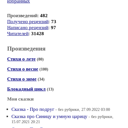
избранных
Произведений:
482
Получено рецензий
:
73
Написано рецензий
:
97
Читателей
:
31428
Произведения
Стихи о лете
(80)
Стихи о весне
(100)
Стихи о зиме
(34)
Блокадный цикл
(13)
Мои сказки
Сказка - Про подруг
- без рубрики, 27.09.2022 03:00
Сказка про Синицу и умную царицу
- без рубрики,
15.07.2021 20:21