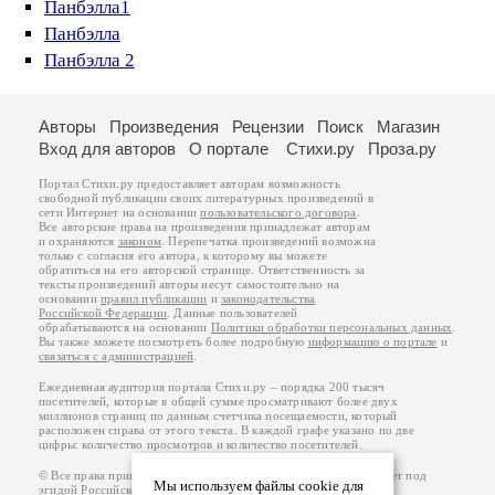
Панбэлла1
Панбэлла
Панбэлла 2
Авторы
Произведения
Рецензии
Поиск
Магазин
Вход для авторов
О портале
Стихи.ру
Проза.ру
Портал Стихи.ру предоставляет авторам возможность
свободной публикации своих литературных произведений в
сети Интернет на основании
пользовательского договора
.
Все авторские права на произведения принадлежат авторам
и охраняются
законом
. Перепечатка произведений возможна
только с согласия его автора, к которому вы можете
обратиться на его авторской странице. Ответственность за
тексты произведений авторы несут самостоятельно на
основании
правил публикации
и
законодательства
Российской Федерации
. Данные пользователей
обрабатываются на основании
Политики обработки персональных данных
.
Вы также можете посмотреть более подробную
информацию о портале
и
связаться с администрацией
.
Ежедневная аудитория портала Стихи.ру – порядка 200 тысяч
посетителей, которые в общей сумме просматривают более двух
миллионов страниц по данным счетчика посещаемости, который
расположен справа от этого текста. В каждой графе указано по две
цифры: количество просмотров и количество посетителей.
© Все права принадлежат авторам, 2000-2026. Портал работает под
Мы используем файлы cookie для
эгидой
Российского союза писателей
.
18+