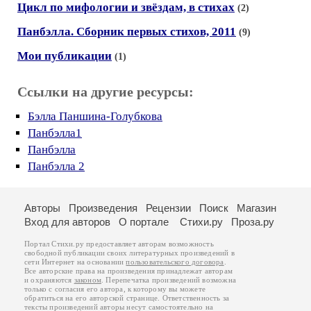
Цикл по мифологии и звёздам, в стихах
(2)
Панбэлла. Сборник первых стихов, 2011
(9)
Мои публикации
(1)
Ссылки на другие ресурсы:
Бэлла Паншина-Голубкова
Панбэлла1
Панбэлла
Панбэлла 2
Авторы
Произведения
Рецензии
Поиск
Магазин
Вход для авторов
О портале
Стихи.ру
Проза.ру
Портал Стихи.ру предоставляет авторам возможность
свободной публикации своих литературных произведений в
сети Интернет на основании
пользовательского договора
.
Все авторские права на произведения принадлежат авторам
и охраняются
законом
. Перепечатка произведений возможна
только с согласия его автора, к которому вы можете
обратиться на его авторской странице. Ответственность за
тексты произведений авторы несут самостоятельно на