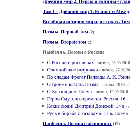
Древний мир 2. Персы и эллины - гла
Том I - Древний мир 1. Египет и Межд
Всеобщая история мира, в стихах. Том 
Поэмы. Первый том
(2)
Поэмы. Второй том
(2)
Панбэлла. Поэмы о России
О России и россиянах
- поэмы, 28.09.2018
Олимпийские интрижки
- поэмы, 27.02.2
По следам Фрегат Паллады А. И. Гонча
О троне и власти. Поэма
- поэмы, 19.09.2
О Хованщине. Поэма
- поэмы, 19.09.2016 
Герои Смутного времени. Россия, 16 - 
Какие люди! Дмитрий Донской, 14 в
- 
Русь в борьбе с хазарами. 11 в. Поэма
Панбэлла. Поэмы о женщинах
(19)