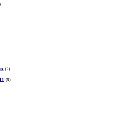
)
ах
(2)
11
(9)