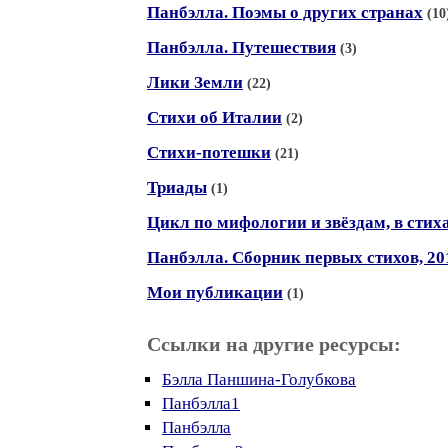
Панбэлла. Поэмы о других странах
(10
Панбэлла. Путешествия
(3)
Лики Земли
(22)
Стихи об Италии
(2)
Стихи-потешки
(21)
Триады
(1)
Цикл по мифологии и звёздам, в стих
Панбэлла. Сборник первых стихов, 20
Мои публикации
(1)
Ссылки на другие ресурсы:
Бэлла Паншина-Голубкова
Панбэлла1
Панбэлла