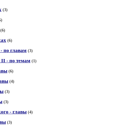
х
(3)
5)
(6)
хах
(6)
 - по главам
(3)
II - по темам
(1)
авы
(6)
лавы
(4)
вы
(3)
ы
(3)
ого - главы
(4)
авы
(3)