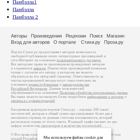
Панбэлла1
Панбэлла
Панбэлла 2
Авторы
Произведения
Рецензии
Поиск
Магазин
Вход для авторов
О портале
Стихи.ру
Проза.ру
Портал Стихи.ру предоставляет авторам возможность
свободной публикации своих литературных произведений в
сети Интернет на основании
пользовательского договора
.
Все авторские права на произведения принадлежат авторам
и охраняются
законом
. Перепечатка произведений возможна
только с согласия его автора, к которому вы можете
обратиться на его авторской странице. Ответственность за
тексты произведений авторы несут самостоятельно на
основании
правил публикации
и
законодательства
Российской Федерации
. Данные пользователей
обрабатываются на основании
Политики обработки персональных данных
.
Вы также можете посмотреть более подробную
информацию о портале
и
связаться с администрацией
.
Ежедневная аудитория портала Стихи.ру – порядка 200 тысяч
посетителей, которые в общей сумме просматривают более двух
миллионов страниц по данным счетчика посещаемости, который
расположен справа от этого текста. В каждой графе указано по две
цифры: количество просмотров и количество посетителей.
© Все права принадлежат авторам, 2000-2026. Портал работает под
Мы используем файлы cookie для
эгидой
Российского союза писателей
.
18+