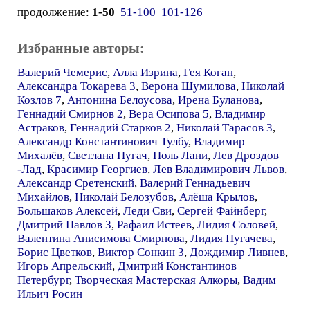
продолжение:
1-50
51-100
101-126
Избранные авторы:
Валерий Чемерис
,
Алла Изрина
,
Гея Коган
,
Александра Токарева 3
,
Верона Шумилова
,
Николай
Козлов 7
,
Антонина Белоусова
,
Ирена Буланова
,
Геннадий Смирнов 2
,
Вера Осипова 5
,
Владимир
Астраков
,
Геннадий Старков 2
,
Николай Тарасов 3
,
Александр Константинович Тулбу
,
Владимир
Михалёв
,
Светлана Пугач
,
Поль Лани
,
Лев Дроздов
-Лад
,
Красимир Георгиев
,
Лев Владимирович Львов
,
Александр Сретенский
,
Валерий Геннадьевич
Михайлов
,
Николай Белозубов
,
Алёша Крылов
,
Большаков Алексей
,
Леди Сви
,
Сергей Файнберг
,
Дмитрий Павлов 3
,
Рафаил Истеев
,
Лидия Соловей
,
Валентина Анисимова Смирнова
,
Лидия Пугачева
,
Борис Цветков
,
Виктор Сонкин 3
,
Дождимир Ливнев
,
Игорь Апрельский
,
Дмитрий Константинов
Петербург
,
Творческая Мастерская Алкоры
,
Вадим
Ильич Росин