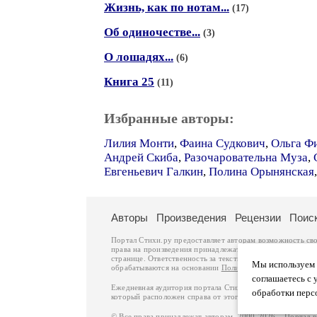
Жизнь, как по нотам...
(17)
Об одиночестве...
(3)
О лошадях...
(6)
Книга 25
(11)
Избранные авторы:
Лилия Монти
,
Фаина Судкович
,
Ольга Ф
Андрей Скиба
,
Разочаровательна Муза
,
Евгеньевич Галкин
,
Полина Орынянская
Авторы
Произведения
Рецензии
Поис
Портал Стихи.ру предоставляет авторам возможность св
права на произведения принадлежат авторам и охраняют
странице. Ответственность за тексты произведений авто
Мы используем ф
обрабатываются на основании
Политики обработки перс
соглашаетесь с 
Ежедневная аудитория портала Стихи.ру – порядка 200 
обработки перс
который расположен справа от этого текста. В каждой гр
© Все права принадлежат авторам, 2000-2026. Портал 