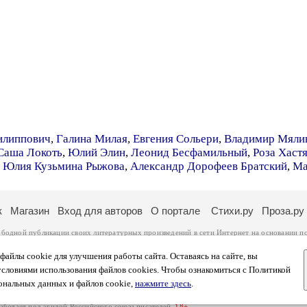
илиппович
,
Галина Милая
,
Евгения Сольери
,
Владимир Мяли
Саша Локоть
,
Юлий Элин
,
Леонид Бесфамильный
,
Роза Хаст
,
Юлия Кузьмина Рыжова
,
Александр Дорофеев Братский
,
Ма
к
Магазин
Вход для авторов
О портале
Стихи.ру
Проза.ру
ободной публикации своих литературных произведений в сети Интернет на основании
п
ся
законом
. Перепечатка произведений возможна только с согласия его автора, к котором
ры несут самостоятельно на основании
правил публикации
и
законодательства Российско
айлы cookie для улучшения работы сайта. Оставаясь на сайте, вы
ональных данных
. Вы также можете посмотреть более подробную
информацию о портал
условиями использования файлов cookies. Чтобы ознакомиться с Политикой
тысяч посетителей, которые в общей сумме просматривают более двух миллионов страни
ональных данных и файлов cookie,
нажмите здесь
.
афе указано по две цифры: количество просмотров и количество посетителей.
работает под эгидой
Российского союза писателей
.
18+