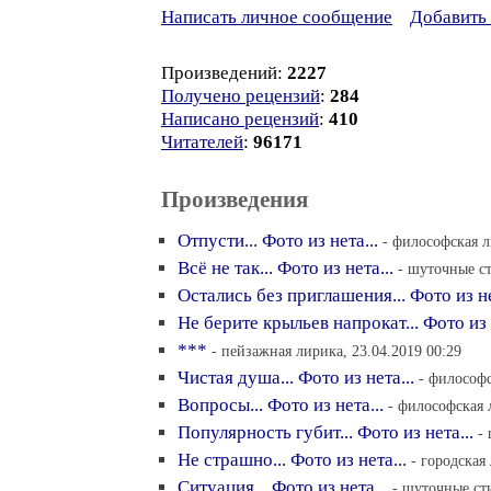
Написать личное сообщение
Добавить 
Произведений:
2227
Получено рецензий
:
284
Написано рецензий
:
410
Читателей
:
96171
Произведения
Отпусти... Фото из нета...
- философская л
Всё не так... Фото из нета...
- шуточные ст
Остались без приглашения... Фото из не
Не берите крыльев напрокат... Фото из н
***
- пейзажная лирика, 23.04.2019 00:29
Чистая душа... Фото из нета...
- философс
Вопросы... Фото из нета...
- философская 
Популярность губит... Фото из нета...
-
Не страшно... Фото из нета...
- городская
Ситуация... Фото из нета...
- шуточные сти