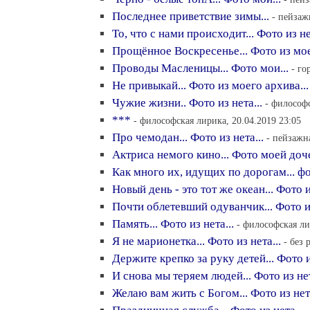
Последнее приветствие зимы...
- пейзаж
То, что с нами происходит... Фото из не
Прощённое Воскресенье... Фото из мое
Проводы Масленицы... Фото мои...
- го
Не привыкай... Фото из моего архива...
Чужие жизни.. Фото из нета...
- философс
***
- философская лирика, 20.04.2019 23:05
Про чемодан... Фото из нета...
- пейзажн
Актриса немого кино... Фото моей доче
Как много их, идущих по дорогам... фот
Новый день - это тот же океан... Фото из
Почти облетевший одуванчик... Фото из
Память... Фото из нета...
- философская ли
Я не марионетка... Фото из нета...
- без 
Держите крепко за руку детей... Фото из
И снова мы теряем людей... Фото из нет
Желаю вам жить с Богом... Фото из нета