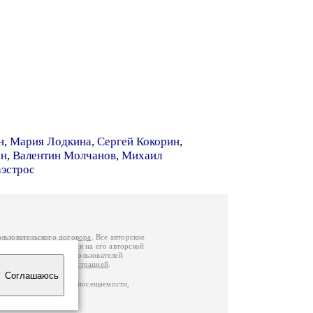
н
,
Мария Лодкина
,
Сергей Кокорин
,
ян
,
Валентин Молчанов
,
Михаил
эстрос
ользовательского договора
. Все авторские
у вы можете обратиться на его авторской
й Федерации
. Данные пользователей
е
и
связаться с администрацией
.
Соглашаюсь
ц по данным счетчика посещаемости,