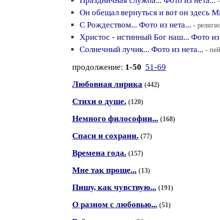
Праздничная служба... Фото из нета...
Он обещал вернуться и вот он здесь М
С Рождеством... Фото из нета...
- религи
Христос - истинный Бог наш... Фото из 
Солнечный лучик... Фото из нета...
- пе
продолжение:
1-50
51-69
Любовная лирика
(442)
Стихи о душе.
(120)
Немного философии...
(168)
Спаси и сохрани.
(77)
Времена года.
(157)
Мне так проще...
(13)
Пишу, как чувствую...
(191)
О разном с любовью...
(51)