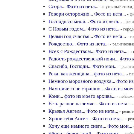
Ссора... Фото из нета...
- шуточные стихи, 
Говори осторожно... Фото из нета...
- ф
Господь со мной... Фото из нета...
- рел
С Новым годом... Фото из нета...
- город
Целый год счастья... Фото из нета...
- г
Рождество... Фото из нета...
- религиозна
Всех с Рождеством... Фото из нета...
- 
Радость рождественской ночи... Фото м
Спасибо, Господи... Фото мои...
- религи
Река, как женщина... фото из нета...
- п
Немного морозного воздуха... Фото из 
Нам ничего не страшно... Фото из моег
Кони... фото из моего архива...
- пейзажн
Есть разное на земле... Фото из нета...
Крылья Ангела... Фото из нета...
- религ
Храни тебя Ангел... Фото из нета...
- ре
Хочу ещё немного снега... Фото мои...
Чёрно - белые тонА... Фото мои...
- пейз