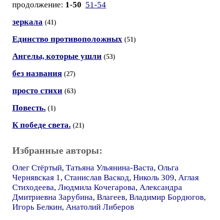
продолжение:
1-50
51-54
зеркала
(41)
Единство противоположных
(51)
Ангелы, которые ушли
(53)
без названия
(27)
просто стихи
(63)
Повесть.
(1)
К победе света.
(21)
Избранные авторы:
Олег Стёртый
,
Татьяна Ульянина-Васта
,
Ольга
Чернявская 1
,
Станислав Васкод
,
Николь 309
,
Аглая
Стиходеева
,
Людмила Кочегарова
,
Александра
Дмитриевна Зарубина
,
Влагеев
,
Владимир Бордюгов
,
Игорь Белкин
,
Анатолий Либеров