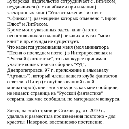
Кухарская, издательство сотрудничает с ЛитРесом)
неудавшихся (и с ошибками при издании)
электронных книг ("Угол отражения" и ответ
"Сфинкса"), размещение которых отменено "Лирой
Плюс" и ЛитРесом.
Кроме моих указанных здесь, книг (и этих
несостоявшихся изданий) никаких других "моих
книг" и пр. ерунды не существует.
Что касается упоминания меня (моя миниатюра
"Песня о последнем поэте") в Интерпрессконах и
"Русской фантастике", то в конкурсе принимал
участие коллективный сборник "ФД",
Днепропетровск, 97 г., приложение к альманаху
"Артикль"), который члены нашего клуба фантастов
отвезли в Питер (с опубликованной в ней
миниатюрой), книг эти конкурсы, как мне сообщили,
не издают, страница на "Русской фантастике"
открыта, как мне сообщили, по материалам конкурса.
Здесь, на этой странице Стихов. ру, я с 2010 г.,
удалила и разместила произведения повторно - для
красоты. Наверное, восстановлю постепенно.