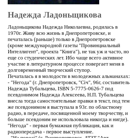
Надежда Ладоньщикова
Ладоньщикова Надежда Николаевна, родилась в
1970г. Живу всю жизнь в Днепропетровске, и
печаталась (раньше) только в Днепропетровске
(кроме международной газеты "Провинциальный
Интеллигент", проекта "Книга"), не так уж и часто, но
еще со студенческих лет. Ибо чаще всего активное
участие в литературном процессе повергает меня в
долговременный творческий ступор.
Печаталась я в молодости в молодежных альманахах:
- "Негода" (г. Днепропетровск, "Січ", 96г, составитель
Надежда Тубальцева, ISBN 5-7775-0626-7 под
псевдонимом Надежда Алексеева, Н.П. Тубальцева
внесла тогда самостоятельные правки в текст, под тем
же псевдонимом я выступала в 93г. по областному
радио, в передаче, посвященной моему творчеству, и
больше псевдоним не использовала никогда и нигде).
"Негода" - первая бумажная публикация, как и
радиопередача - первое выступление.
- "На порозі" (г. Днепропетровск, АТЗТ "Арт-