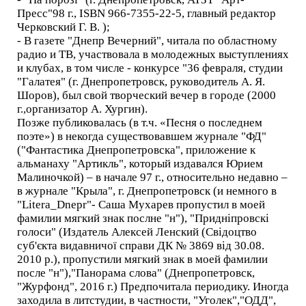
Пресс"98 г., ISBN 966-7355-22-5, главный редактор
Черковский Г. В. );
- В газете "Днепр Вечерний", читала по областному
радио и ТВ, участвовала в молодежных выступлениях
и клубах, в том числе - конкурсе "36 февраля, студии
"Галатея" (г. Днепропетровск, руководитель А. Я.
Шоров), был свой творческий вечер в городе (2000
г.,организатор А. Хургин).
Позже публиковалась (в т.ч. «Песня о последнем
поэте») в некогда существовавшем журнале "ФД"
("Фантастика Днепропетровска", приложение к
альманаху "Артикль", который издавался Юрием
Малиночкой) – в начале 97 г., относительно недавно –
в журнале "Крыла", г. Днепропетровск (и немного в
"Litera_Dnepr"- Саша Мухарев пропустил в моей
фамилии мягкий знак послне "н"), "Придніпровскі
голоси" (Издатель Алексей Ленский (Свідоцтво
суб'єкта видавничої справи ДК № 3869 від 30.08.
2010 р.), пропустили мягкий знак в моей фамилии
после "н"),"Панорама слова" (Днепропетровск,
"Журфонд", 2016 г.) Предпочитала периодику. Иногда
заходила в литстудии, в частности, "Уголек","ОДД",