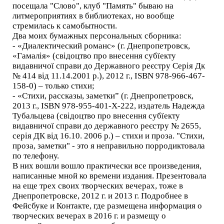
посещала "Слово", клуб "Память" бываю на
литмероприятиях в библиотеках, но вообще
стремилась к самобытности.
Два моих бумажных персональных сборника:
- «Диалектический романс» (г. Днепропетровск,
«Гамалія» (свідоцтво про внесення субїекту
видавничої справи до Державного реєстру Серія Дк
№ 414 від 11.14.2001 р.), 2012 г., ISBN 978-966-467-
158-0) – только стихи;
- «Стихи, рассказы, заметки” (г. Днепропетровск,
2013 г., ISBN 978-955-401-X-222, издатель Надежда
Тубальцева (свідоцтво про внесення субїекту
видавничої справи до державного реєстру № 2655,
серія ДК від 16.10. 2006 р.) – стихи и проза. "Стихи,
проза, заметки" - это я неправильно порродиктовала
по телефону.
В них вошли вошло практически все произведения,
написанные мной ко времени издания. Презентовала
на еще трех своих творческих вечерах, тоже в
Днепропетровске, 2012 г. и 2013 г. Подробнее в
Фейсбуке и Контакте, где размещена информация о
творческих вечерах в 2016 г. и размещу о