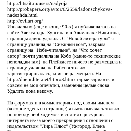
http://litsait.ru/users/nadyoja
http://probapera.org/avtor/6/2559/ladonschykova-
nadezhda.html
http://evilart.org/
Изначально (еще в конце 90-х) я публиковалась на
сайте Александра Хургина и в Альманахе Никитина,
страницы давно удалила. C "Новой литературы" я
страницу удалила,на "Снежный ком", закрыла
страницу на "Избе-читальне", на "Что хочет
автор",почти удалила на Кобо (какие-то технические
неполадки там), на Плейкасте ничего не размещала и
страницу удалила, на Рибси я только
зарегистрировалась, книг не размещала. На
http://dnepr.liter.net/litpro3.htm старые варианты и
совсем не мои опечатки, заменены целые слова.
Удалить пока некому.
На форумах и в комментариях под своим именем
(которое здесь на странице) я высказывалась только
по поводу необходимости снятия с ресурсов
интернета из-за моего прекращения отношений с
издательством "Лира Плюс" (Ужгород, Елена