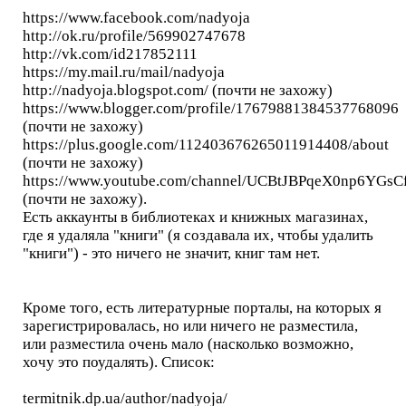
https://www.facebook.com/nadyoja
http://ok.ru/profile/569902747678
http://vk.com/id217852111
https://my.mail.ru/mail/nadyoja
http://nadyoja.blogspot.com/ (почти не захожу)
https://www.blogger.com/profile/17679881384537768096
(почти не захожу)
https://plus.google.com/112403676265011914408/about
(почти не захожу)
https://www.youtube.com/channel/UCBtJBPqeX0np6YGsC
(почти не захожу).
Есть аккаунты в библиотеках и книжных магазинах,
где я удаляла "книги" (я создавала их, чтобы удалить
"книги") - это ничего не значит, книг там нет.
Кроме того, есть литературные порталы, на которых я
зарегистрировалась, но или ничего не разместила,
или разместила очень мало (насколько возможно,
хочу это поудалять). Список:
termitnik.dp.ua/author/nadyoja/