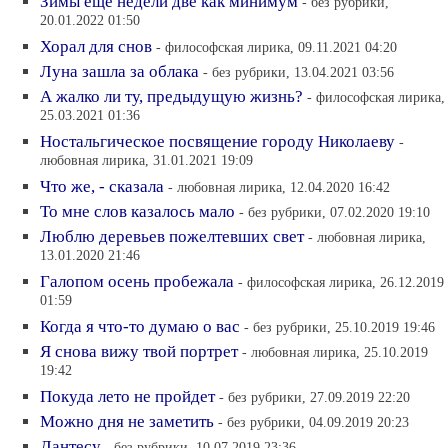
Зимы еще недели две как минимум
- без рубрики,
20.01.2022 01:50
Хорал для снов
- философская лирика, 09.11.2021 04:20
Луна зашла за облака
- без рубрики, 13.04.2021 03:56
А жалко ли ту, предыдущую жизнь?
- философская лирика,
25.03.2021 01:36
Ностальгическое посвящение городу Николаеву
-
любовная лирика, 31.01.2021 19:09
Что же, - сказала
- любовная лирика, 12.04.2020 16:42
То мне слов казалось мало
- без рубрики, 07.02.2020 19:10
Люблю деревьев пожелтевших свет
- любовная лирика,
13.01.2020 21:46
Галопом осень пробежала
- философская лирика, 26.12.2019
01:59
Когда я что-то думаю о вас
- без рубрики, 25.10.2019 19:46
Я снова вижу твой портрет
- любовная лирика, 25.10.2019
19:42
Покуда лето не пройдет
- без рубрики, 27.09.2019 22:20
Можно дня не заметить
- без рубрики, 04.09.2019 20:23
Дантесу
- без рубрики, 10.07.2019 23:36