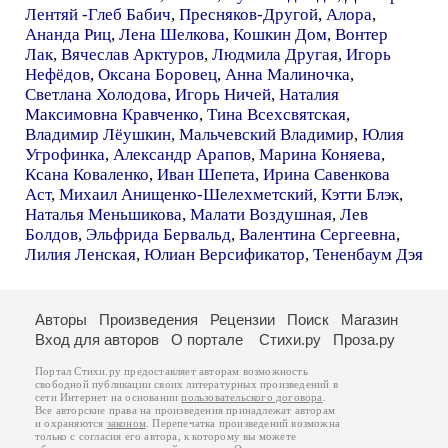
Лентяй -Глеб Бабич
,
Пресняков-Другой
,
Алора
,
Ананда Риц
,
Лена Шелкова
,
Кошкин Дом
,
Вонтер
Лак
,
Вячеслав Арктуров
,
Людмила Другая
,
Игорь
Нефёдов
,
Оксана Боровец
,
Анна Малиночка
,
Светлана Холодова
,
Игорь Ничей
,
Наталия
Максимовна Кравченко
,
Тина Всехсвятская
,
Владимир Лёушкин
,
Мальчевский Владимир
,
Юлия
Угрофинка
,
Александр Арапов
,
Марина Коняева
,
Ксана Коваленко
,
Иван Шепета
,
Ирина Савенкова
Аст
,
Михаил Анищенко-Шелехметский
,
Кэтти Блэк
,
Наталья Меньшикова
,
Малати Воздушная
,
Лев
Болдов
,
Эльфрида Бервальд
,
Валентина Сергеевна
,
Лилия Ленская
,
Юлиан Версификатор
,
Тененбаум Дэя
Авторы
Произведения
Рецензии
Поиск
Магазин
Вход для авторов
О портале
Стихи.ру
Проза.ру
Портал Стихи.ру предоставляет авторам возможность
свободной публикации своих литературных произведений в
сети Интернет на основании
пользовательского договора
.
Все авторские права на произведения принадлежат авторам
и охраняются
законом
. Перепечатка произведений возможна
только с согласия его автора, к которому вы можете