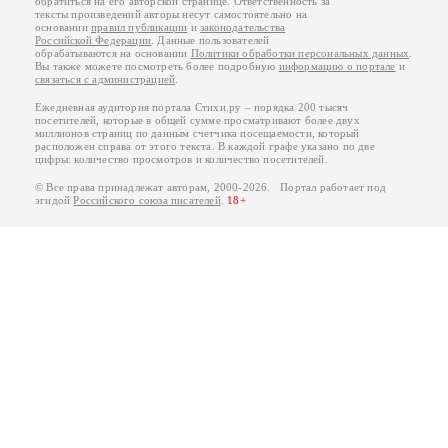
обратиться на его авторской странице. Ответственность за
тексты произведений авторы несут самостоятельно на
основании
правил публикации
и
законодательства
Российской Федерации
. Данные пользователей
обрабатываются на основании
Политики обработки персональных данных
.
Вы также можете посмотреть более подробную
информацию о портале
и
связаться с администрацией
.
Ежедневная аудитория портала Стихи.ру – порядка 200 тысяч
посетителей, которые в общей сумме просматривают более двух
миллионов страниц по данным счетчика посещаемости, который
расположен справа от этого текста. В каждой графе указано по две
цифры: количество просмотров и количество посетителей.
© Все права принадлежат авторам, 2000-2026. Портал работает под
эгидой
Российского союза писателей
.
18+