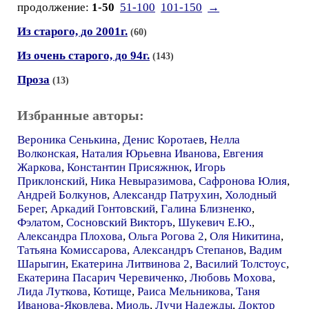
продолжение:
1-50
51-100
101-150
→
Из старого, до 2001г.
(60)
Из очень старого, до 94г.
(143)
Проза
(13)
Избранные авторы:
Вероника Сенькина
,
Денис Коротаев
,
Нелла
Волконская
,
Наталия Юрьевна Иванова
,
Евгения
Жаркова
,
Константин Присяжнюк
,
Игорь
Приклонский
,
Ника Невыразимова
,
Сафронова Юлия
,
Андрей Болкунов
,
Александр Патрухин
,
Холодный
Берег
,
Аркадий Гонтовский
,
Галина Близненко
,
Фэлатом
,
Сосновский Викторъ
,
Шукевич Е.Ю.
,
Александра Плохова
,
Ольга Рогова 2
,
Оля Никитина
,
Татьяна Комиссарова
,
Александръ Степанов
,
Вадим
Шарыгин
,
Екатерина Литвинова 2
,
Василий Толстоус
,
Екатерина Пасарич Черевиченко
,
Любовь Мохова
,
Лида Луткова
,
Котище
,
Раиса Мельникова
,
Таня
Иванова-Яковлева
,
Миоль
,
Лучи Надежды
,
Доктор