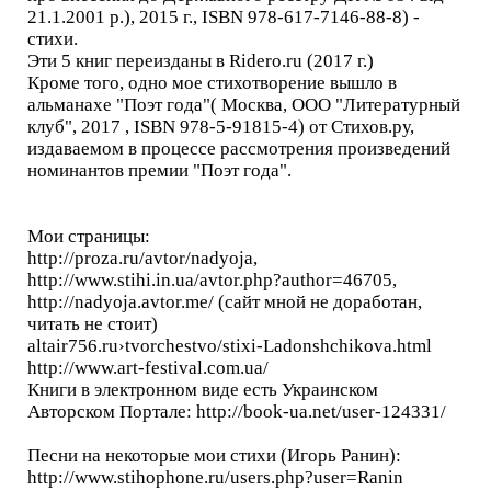
21.1.2001 р.), 2015 г., ISBN 978-617-7146-88-8) -
стихи.
Эти 5 книг переизданы в Ridero.ru (2017 г.)
Кроме того, одно мое стихотворение вышло в
альманахе "Поэт года"( Москва, ООО "Литературный
клуб", 2017 , ISBN 978-5-91815-4) от Стихов.ру,
издаваемом в процессе рассмотрения произведений
номинантов премии "Поэт года".
Мои страницы:
http://proza.ru/avtor/nadyoja,
http://www.stihi.in.ua/avtor.php?author=46705,
http://nadyoja.avtor.me/ (сайт мной не доработан,
читать не стоит)
altair756.ru›tvorchestvo/stixi-Ladonshchikova.html
http://www.art-festival.com.ua/
Книги в электронном виде есть Украинском
Авторском Портале: http://book-ua.net/user-124331/
Песни на некоторые мои стихи (Игорь Ранин):
http://www.stihophone.ru/users.php?user=Ranin