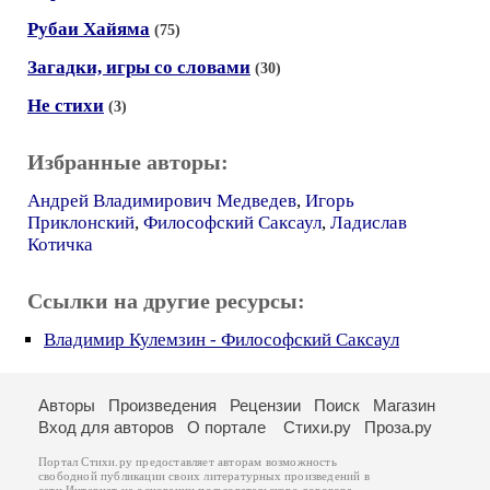
Рубаи Хайяма
(75)
Загадки, игры со словами
(30)
Не стихи
(3)
Избранные авторы:
Андрей Владимирович Медведев
,
Игорь
Приклонский
,
Философский Саксаул
,
Ладислав
Котичка
Ссылки на другие ресурсы:
Владимир Кулемзин - Философский Саксаул
Авторы
Произведения
Рецензии
Поиск
Магазин
Вход для авторов
О портале
Стихи.ру
Проза.ру
Портал Стихи.ру предоставляет авторам возможность
свободной публикации своих литературных произведений в