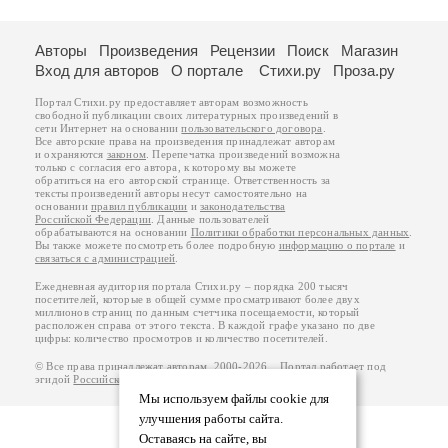
Авторы
Произведения
Рецензии
Поиск
Магазин
Вход для авторов
О портале
Стихи.ру
Проза.ру
Портал Стихи.ру предоставляет авторам возможность
свободной публикации своих литературных произведений в
сети Интернет на основании
пользовательского договора
.
Все авторские права на произведения принадлежат авторам
и охраняются
законом
. Перепечатка произведений возможна
только с согласия его автора, к которому вы можете
обратиться на его авторской странице. Ответственность за
тексты произведений авторы несут самостоятельно на
основании
правил публикации
и
законодательства
Российской Федерации
. Данные пользователей
обрабатываются на основании
Политики обработки персональных данных
.
Вы также можете посмотреть более подробную
информацию о портале
и
связаться с администрацией
.
Ежедневная аудитория портала Стихи.ру – порядка 200 тысяч
посетителей, которые в общей сумме просматривают более двух
миллионов страниц по данным счетчика посещаемости, который
расположен справа от этого текста. В каждой графе указано по две
цифры: количество просмотров и количество посетителей.
© Все права принадлежат авторам, 2000-2026. Портал работает под
эгидой
Российского союза писателей
.
18+
Мы используем файлы cookie для
улучшения работы сайта.
Оставаясь на сайте, вы