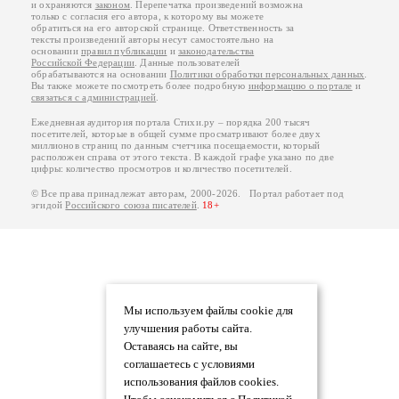
и охраняются
законом
. Перепечатка произведений возможна
только с согласия его автора, к которому вы можете
обратиться на его авторской странице. Ответственность за
тексты произведений авторы несут самостоятельно на
основании
правил публикации
и
законодательства
Российской Федерации
. Данные пользователей
обрабатываются на основании
Политики обработки персональных данных
.
Вы также можете посмотреть более подробную
информацию о портале
и
связаться с администрацией
.
Ежедневная аудитория портала Стихи.ру – порядка 200 тысяч
посетителей, которые в общей сумме просматривают более двух
миллионов страниц по данным счетчика посещаемости, который
расположен справа от этого текста. В каждой графе указано по две
цифры: количество просмотров и количество посетителей.
© Все права принадлежат авторам, 2000-2026. Портал работает под
эгидой
Российского союза писателей
.
18+
Мы используем файлы cookie для
улучшения работы сайта.
Оставаясь на сайте, вы
соглашаетесь с условиями
использования файлов cookies.