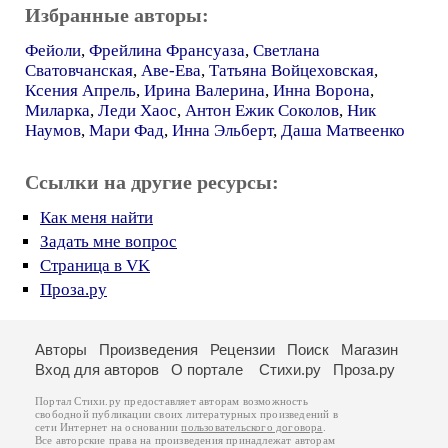
Избранные авторы:
Фейоли
,
Фрейлина Франсуаза
,
Светлана
Сватовчанская
,
Аве-Ева
,
Татьяна Войцеховская
,
Ксения Апрель
,
Ирина Валерина
,
Инна Ворона
,
Миларка
,
Леди Хаос
,
Антон Ежик Соколов
,
Ник
Наумов
,
Мари Фад
,
Инна Эльберт
,
Даша Матвеенко
Ссылки на другие ресурсы:
Как меня найти
Задать мне вопрос
Страница в VK
Проза.ру
Авторы
Произведения
Рецензии
Поиск
Магазин
Вход для авторов
О портале
Стихи.ру
Проза.ру
Портал Стихи.ру предоставляет авторам возможность
свободной публикации своих литературных произведений в
сети Интернет на основании
пользовательского договора
.
Все авторские права на произведения принадлежат авторам