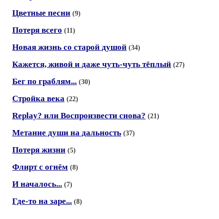
Цветные песни
(9)
Потеря всего
(11)
Новая жизнь со старой душой
(34)
Кажется, живой и даже чуть-чуть тёплый
(27)
Бег по граблям...
(30)
Стройка века
(22)
Replay? или Воспроизвести снова?
(21)
Метание души на дальность
(37)
Потеря жизни
(5)
Флирт с огнём
(8)
И началось...
(7)
Где-то на заре...
(8)