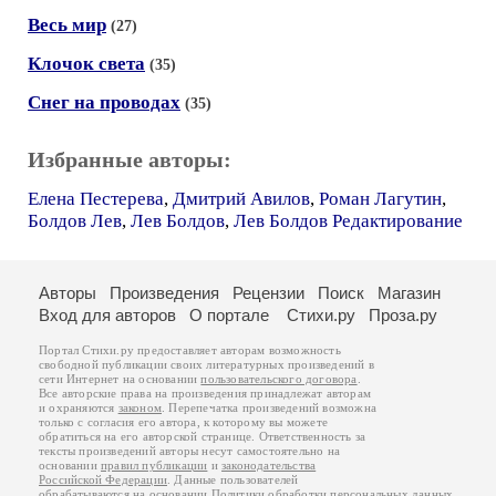
Весь мир
(27)
Клочок света
(35)
Снег на проводах
(35)
Избранные авторы:
Елена Пестерева
,
Дмитрий Авилов
,
Роман Лагутин
,
Болдов Лев
,
Лев Болдов
,
Лев Болдов Редактирование
Авторы
Произведения
Рецензии
Поиск
Магазин
Вход для авторов
О портале
Стихи.ру
Проза.ру
Портал Стихи.ру предоставляет авторам возможность
свободной публикации своих литературных произведений в
сети Интернет на основании
пользовательского договора
.
Все авторские права на произведения принадлежат авторам
и охраняются
законом
. Перепечатка произведений возможна
только с согласия его автора, к которому вы можете
обратиться на его авторской странице. Ответственность за
тексты произведений авторы несут самостоятельно на
основании
правил публикации
и
законодательства
Российской Федерации
. Данные пользователей
обрабатываются на основании
Политики обработки персональных данных
.