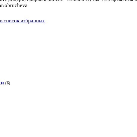
tor/obrucheva
в список избранных
ки
(6)