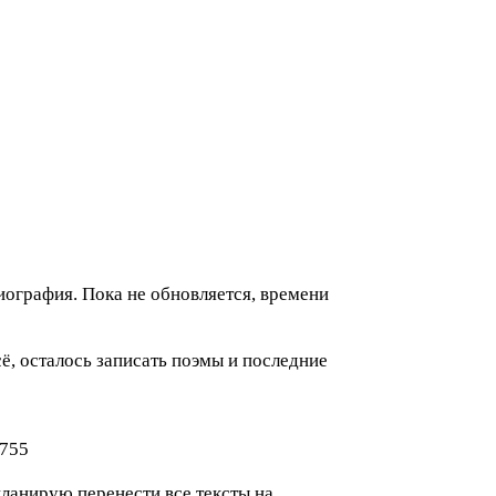
биография. Пока не обновляется, времени
всё, осталось записать поэмы и последние
3755
планирую перенести все тексты на