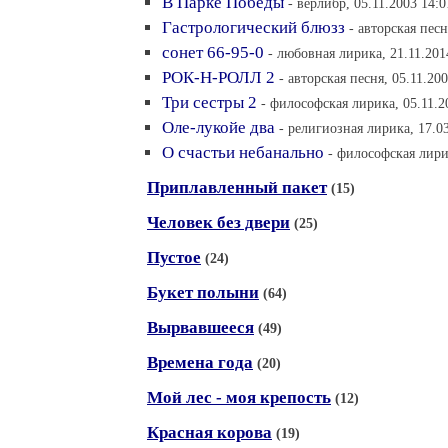
В Парке Победы
- верлибр, 05.11.2003 14:0
Гастрологический блюзз
- авторская песн
сонет 66-95-0
- любовная лирика, 21.11.201
РОК-Н-РОЛЛ 2
- авторская песня, 05.11.20
Три сестры 2
- философская лирика, 05.11.2
Оле-лукойе два
- религиозная лирика, 17.0
О счастьи небанально
- философская лири
Приплавленный пакет
(15)
Человек без двери
(25)
Пустое
(24)
Букет полыни
(64)
Вырвавшееся
(49)
Времена года
(20)
Мой лес - моя крепость
(12)
Красная корова
(19)