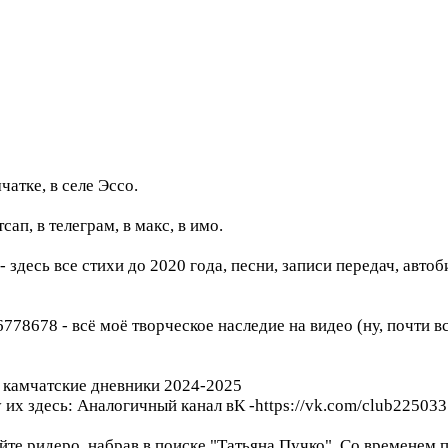
чатке, в селе Эссо.
ап, в телеграм, в макс, в имо.
- здесь все стихи до 2020 года, песни, записи передач, авто
46778678 - всё моё творческое наследие на видео (ну, почти 
 - камчатские дневники 2024-2025
ду их здесь: Аналогичный канал вК -https://vk.com/club22503
те ридеро, набрав в поиске "Татьяна Пучко". Со временем 