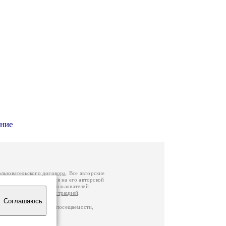
ание
ользовательского договора
. Все авторские
у вы можете обратиться на его авторской
й Федерации
. Данные пользователей
е
и
связаться с администрацией
.
Соглашаюсь
ц по данным счетчика посещаемости,