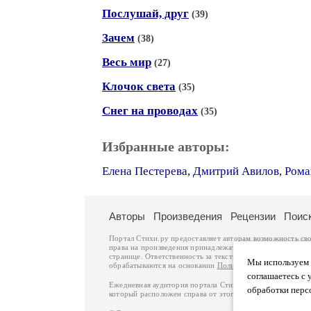
Послушай, друг
(39)
Зачем
(38)
Весь мир
(27)
Клочок света
(35)
Снег на проводах
(35)
Избранные авторы:
Елена Пестерева
,
Дмитрий Авилов
,
Рома
Авторы
Произведения
Рецензии
Поис
Портал Стихи.ру предоставляет авторам возможность св
права на произведения принадлежат авторам и охраняют
странице. Ответственность за тексты произведений авто
Мы используем ф
обрабатываются на основании
Политики обработки перс
соглашаетесь с 
Ежедневная аудитория портала Стихи.ру – порядка 200 
обработки перс
который расположен справа от этого текста. В каждой гр