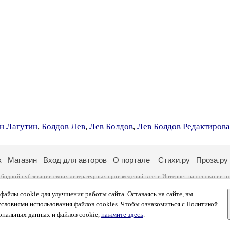
н Лагутин
,
Болдов Лев
,
Лев Болдов
,
Лев Болдов Редактиров
к
Магазин
Вход для авторов
О портале
Стихи.ру
Проза.ру
ободной публикации своих литературных произведений в сети Интернет на основании
п
ся
законом
. Перепечатка произведений возможна только с согласия его автора, к котором
ры несут самостоятельно на основании
правил публикации
и
законодательства Российско
айлы cookie для улучшения работы сайта. Оставаясь на сайте, вы
ональных данных
. Вы также можете посмотреть более подробную
информацию о портал
условиями использования файлов cookies. Чтобы ознакомиться с Политикой
тысяч посетителей, которые в общей сумме просматривают более двух миллионов страни
ональных данных и файлов cookie,
нажмите здесь
.
афе указано по две цифры: количество просмотров и количество посетителей.