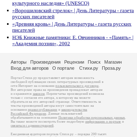
культурного наследия» (UNESCO)
«Ворошиловский стрелок» | День Литературы - газета
русских писателей
«Древняя кровь» | День Литературы - газета русских
писателей
НЭБ Книжные памятники: Е. Овчинников - «Память» |
«Академия поэзии», 2002
Авторы
Произведения
Рецензии
Поиск
Магазин
Вход для авторов
О портале
Стихи.ру
Проза.ру
Портал Стихи.ру предоставляет авторам возможность
свободной публикации своих литературных произведений в
сети Интернет на основании
пользовательского договора
.
Все авторские права на произведения принадлежат авторам
и охраняются
законом
. Перепечатка произведений возможна
только с согласия его автора, к которому вы можете
обратиться на его авторской странице. Ответственность за
тексты произведений авторы несут самостоятельно на
основании
правил публикации
и
законодательства
Российской Федерации
. Данные пользователей
обрабатываются на основании
Политики обработки персональных данных
.
Вы также можете посмотреть более подробную
информацию о портале
и
связаться с администрацией
.
Ежедневная аудитория портала Стихи.ру – порядка 200 тысяч