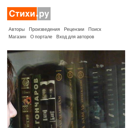
Авторы
Произведения
Рецензии
Поиск
Магазин
О портале
Вход для авторов