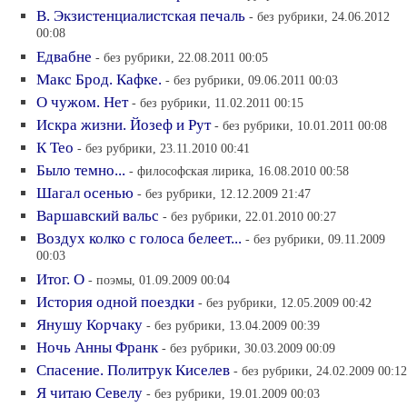
В. Экзистенциалистская печаль
- без рубрики, 24.06.2012
00:08
Едвабне
- без рубрики, 22.08.2011 00:05
Макс Брод. Кафке.
- без рубрики, 09.06.2011 00:03
О чужом. Нет
- без рубрики, 11.02.2011 00:15
Искра жизни. Йозеф и Рут
- без рубрики, 10.01.2011 00:08
К Тео
- без рубрики, 23.11.2010 00:41
Было темно...
- философская лирика, 16.08.2010 00:58
Шагал осенью
- без рубрики, 12.12.2009 21:47
Варшавский вальс
- без рубрики, 22.01.2010 00:27
Воздух колко с голоса белеет...
- без рубрики, 09.11.2009
00:03
Итог. О
- поэмы, 01.09.2009 00:04
История одной поездки
- без рубрики, 12.05.2009 00:42
Янушу Корчаку
- без рубрики, 13.04.2009 00:39
Ночь Анны Франк
- без рубрики, 30.03.2009 00:09
Спасение. Политрук Киселев
- без рубрики, 24.02.2009 00:12
Я читаю Севелу
- без рубрики, 19.01.2009 00:03