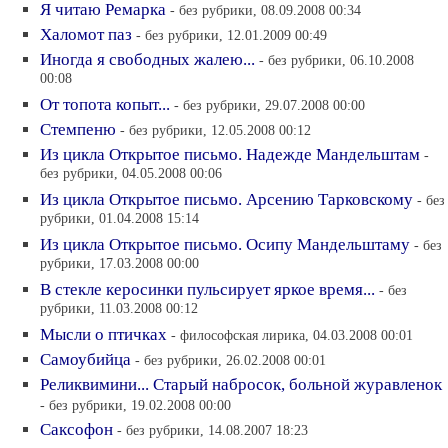
Я читаю Ремарка
- без рубрики, 08.09.2008 00:34
Халомот паз
- без рубрики, 12.01.2009 00:49
Иногда я свободных жалею...
- без рубрики, 06.10.2008
00:08
От топота копыт...
- без рубрики, 29.07.2008 00:00
Стемпеню
- без рубрики, 12.05.2008 00:12
Из цикла Открытое письмо. Надежде Мандельштам
-
без рубрики, 04.05.2008 00:06
Из цикла Открытое письмо. Арсению Тарковскому
- без
рубрики, 01.04.2008 15:14
Из цикла Открытое письмо. Осипу Мандельштаму
- без
рубрики, 17.03.2008 00:00
В стекле керосинки пульсирует яркое время...
- без
рубрики, 11.03.2008 00:12
Мысли о птичках
- философская лирика, 04.03.2008 00:01
Самоубийца
- без рубрики, 26.02.2008 00:01
Реликвимини... Старый набросок, больной журавленок
- без рубрики, 19.02.2008 00:00
Саксофон
- без рубрики, 14.08.2007 18:23