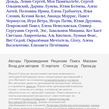
Дождь
,
Левин Сергей
,
Моя Памятьотебе
,
Сергей
Ольшевский
,
Дарина Лунева
,
Юлия Ботнева
,
Алекс
Антей
,
Полонина Ирина
,
Елена Грабанчук
,
Илья
Слонин
,
Ксения Кольт
,
Аманда Моррис
,
Павел
Черноусов
,
Игра Ветра
,
Игорь Патяк
,
Юлия Друнина
,
Покровский Павел
,
Елена Немоловская
,
Оливер
Сергушин Сергей
,
Эпс
,
Завальнюк Мишина
,
Кот Басё
Светлана Лаврентьева
,
Аль Квотион
,
Лунная Фокс
,
Вит Седой
,
Окрылённая Мечтатель
,
Glory
,
Алена
Васильченко
,
Елизавета Печёнкина
Авторы
Произведения
Рецензии
Поиск
Магазин
Вход для авторов
О портале
Стихи.ру
Проза.ру
Портал Стихи.ру предоставляет авторам возможность
свободной публикации своих литературных произведений в
сети Интернет на основании
пользовательского договора
.
Все авторские права на произведения принадлежат авторам
и охраняются
законом
. Перепечатка произведений возможна
только с согласия его автора, к которому вы можете
обратиться на его авторской странице. Ответственность за
тексты произведений авторы несут самостоятельно на
основании
правил публикации
и
законодательства
Российской Федерации
. Данные пользователей
обрабатываются на основании
Политики обработки персональных данных
.
Вы также можете посмотреть более подробную
информацию о портале
и