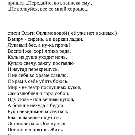
пришел.,,Передайте, вот, записка ему,,
,,Не волнуйся, все со мной хорошо.,,
стихи Ольги Филимоновой ( её уже нет в живых )
В миру - сирень, а в церкви ладан.
Лукавый бес, а ну-ка прочь!
Воспой же, хор! я тихо рада,
Коль из души уходит ночь.
Куплю свечу, зажгу, поставлю
И наугад перекрещусь.
Я не себя во храме славлю,
Я храм в себе убить боюсь.
Мир - не театр послушных кукол,
Самовлюблен и горд собой.
Иду сюда - под вечный купол,
А больше некуда с бедой.
Руки невидимой коснуться.
Благославенье ощутить.
Остановиться. Оглянуться.
Понять непонятое. Жить.