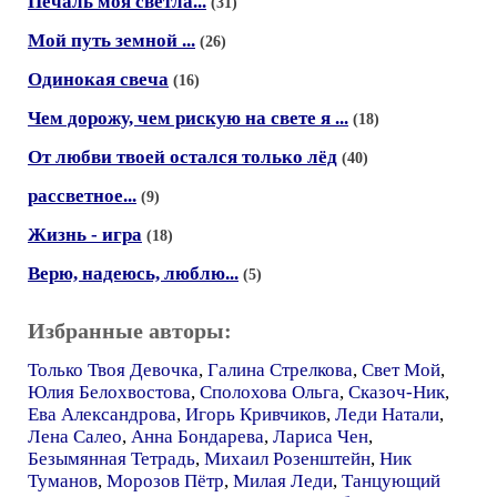
Печаль моя светла...
(31)
Мой путь земной ...
(26)
Одинокая свеча
(16)
Чем дорожу, чем рискую на свете я ...
(18)
От любви твоей остался только лёд
(40)
рассветное...
(9)
Жизнь - игра
(18)
Верю, надеюсь, люблю...
(5)
Избранные авторы:
Только Твоя Девочка
,
Галина Стрелкова
,
Свет Мой
,
Юлия Белохвостова
,
Сполохова Ольга
,
Сказоч-Ник
,
Ева Александрова
,
Игорь Кривчиков
,
Леди Натали
,
Лена Салео
,
Анна Бондарева
,
Лариса Чен
,
Безымянная Тетрадь
,
Михаил Розенштейн
,
Ник
Туманов
,
Морозов Пётр
,
Милая Леди
,
Танцующий