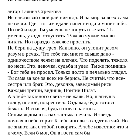
автор Галина Стрелкова
Не навязывай свой рай никогда. И на мир за всех сама
не гляди. Где - то там вдали синеет вода и манит тебя.
По ней и иди. Ты умеешь не тонуть и летать. Ты
умеешь, уходя, отпустить. Тяжело чужие мысли
читать. Но гораздо тяжелее простить.
Не бери на душу грех. Как вино, он утопит разом
разум в речах. Что тебе так много свыше дано -
одиночеством лежит на плечах. Что поделать, тяжело,
но неси. Это, девочка, судьба и удел. Ты же помнишь
- Бог тебя не просил. Только долго и печально глядел.
Ты сама за все за всех не берись. Не считай, что все-
сестра или брат. Это, девочка, заведомый риск.
Каждый третий, видишь, Понтий Пилат.
А в тебе так много света - не жаль. Но, шагнув в
толпу, постой, покрестись. Отдавая, будь готова
бежать. И спасая, будь готова спастись.
Синим льдом в глазах застыла печаль. И звезда
ночная в небе горит. К тебе ангелы заходят на чай. Но
не знают, как с тобой говорить. А тебе известно: что и
к чему. Если б мог, Он в гости сам бы