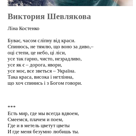
Виктория Шевлякова
Лiна Костенко
Буває, часом сліпну від краси.
Спинюсь, не тямлю, що воно за диво,–
оці степи, це небо, ці ліси,
усе так гарно, чисто, незрадливо,
усе як є – дорога, явори,
усе моє, все зветься – Україна.
Така краса, висока і нетлінна,
що хоч спинись і з Богом говори.
***
Есть мир, где мы всегда вдвоем,
Смеемся, плачем и поем,
Где и в метель цветут цветы
И где меня безумно любишь ты.