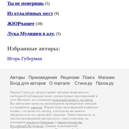
Ты не поверишь
(5)
Из отдалённых мест
(9)
ЖЮРчащее
(10)
Лука Мудищев в аду.
(5)
Избранные авторы:
Игорь Губерман
Авторы
Произведения
Рецензии
Поиск
Магазин
Вход для авторов
О портале
Стихи.ру
Проза.ру
Портал Стихи.ру предоставляет авторам возможность
свободной публикации своих литературных произведений в
сети Интернет на основании
пользовательского договора
.
Все авторские права на произведения принадлежат авторам
и охраняются
законом
. Перепечатка произведений возможна
только с согласия его автора, к которому вы можете
обратиться на его авторской странице. Ответственность за
тексты произведений авторы несут самостоятельно на
основании
правил публикации
и
законодательства
Российской Федерации
. Данные пользователей