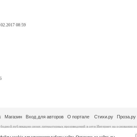
.02.2017 08:59
6
к
Магазин
Вход для авторов
О портале
Стихи.ру
Проза.ру
ободной публикации своих литературных произведений в сети Интернет на основании
п
ся
законом
. Перепечатка произведений возможна только с согласия его автора, к котором
ры несут самостоятельно на основании
правил публикации
и
законодательства Российско